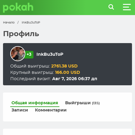
Начало
/
InkBu3uToP
Профиль
+3
InkBu3uToP
Общий выигрыш:
2761.38 USD
Крупный выигрыш:
166.00 USD
Последний визит:
Авг 7, 2026 06:37 дп
Общая информация
Выйгрыши
(135)
Записи
Комментарии