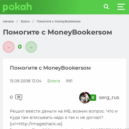
Начало
/
Блоги
/
Помогите с MoneyBookеrsом
Помогите с MoneyBookеrsом
0
-
+
Помогите с MoneyBookеrsом
15.09.2008 13:04
Блоги
991
0
serg_rus
0
Решил ввести деньги на МБ, возник вопрос. Что и
Куда там вписывать надо я так и не догнал?
[url=http://imageshack.us]