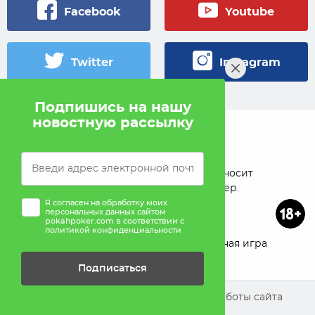
Facebook
Youtube
Twitter
Instagram
Подпишись на нашу
новостную рассылку
© 2005 — 2026 Pokahlv.com
Pokah не проводит игры на деньги. Сайт носит
исключительно информационный характер.
Я согласен на обработку моих
персональных данных сайтом
pokahpoker.com в соответствии с
политикой конфиденциальности
О проекте
Реклама
Ответственная игра
Подписаться
Помощь
Мы используем cookies для улучшения работы сайта