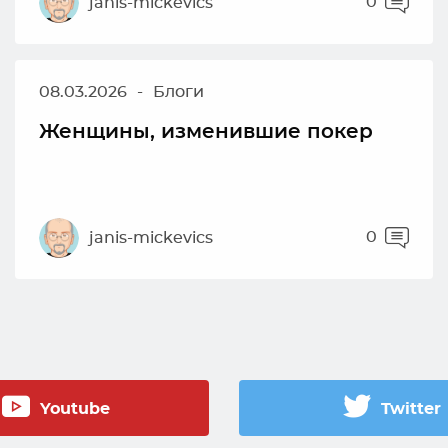
0
janis-mickevics
08.03.2026
-
Блоги
Женщины, изменившие покер
0
janis-mickevics
Youtube
Twitter