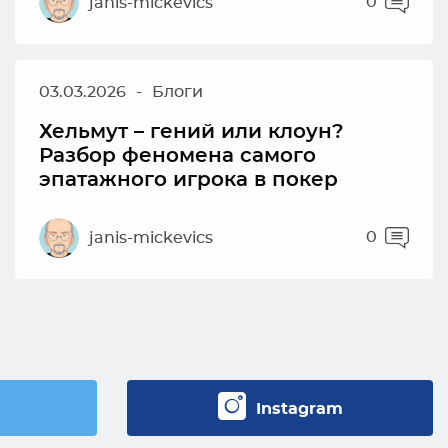
0
janis-mickevics
03.03.2026
-
Блоги
Хельмут – гений или клоун?
Разбор феномена самого
эпатажного игрока в покер
0
janis-mickevics
Instagram