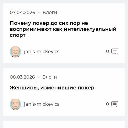
07.04.2026
-
Блоги
Почему покер до сих пор не
воспринимают как интеллектуальный
спорт
0
janis-mickevics
08.03.2026
-
Блоги
Женщины, изменившие покер
0
janis-mickevics