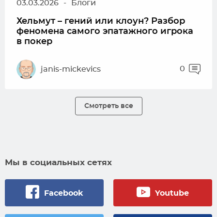
03.03.2026
-
Блоги
Хельмут – гений или клоун? Разбор
феномена самого эпатажного игрока
в покер
0
janis-mickevics
Смотреть все
Мы в социальных сетях
Facebook
Youtube