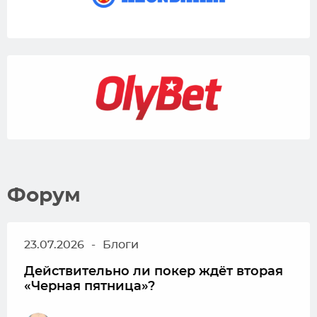
Форум
23.07.2026
-
Блоги
Действительно ли покер ждёт вторая
«Черная пятница»?