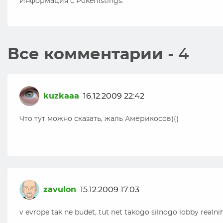
Информация с Pokerlistings.
Все комментарии
- 4
kuzkaaa
16.12.2009 22:42
Что тут можно сказать, жаль Америкосов(((
zavulon
15.12.2009 17:03
v evrope tak ne budet, tut net takogo silnogo lobby realnih