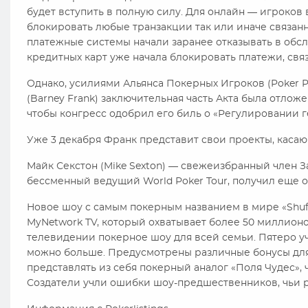
будет вступить в полную силу. Для онлайн — игроков 
блокировать любые транзакции так или иначе связан
платежные системы начали заранее отказывать в обсл
кредитных карт уже начала блокировать платежи, св
Однако, усилиями Альянса Покерных Игроков (Poker Pl
(Barney Frank) заключительная часть Акта была отложе
чтобы конгресс одобрил его биль о «Регулировании г
Уже 3 декабря Франк представит свои проекты, каса
Майк Секстон (Mike Sexton) — свежеизбранный член Зал
бессменный ведущий World Poker Tour, получил еще о
Новое шоу с самым покерным названием в мире «Shuffl
MyNetwork TV, который охватывает более 50 миллион
телевидении покерное шоу для всей семьи. Пятеро уч
можно больше. Предусмотрены различные бонусы для 
представлять из себя покерный аналог «Поля Чудес», 
Создатели учли ошибки шоу-предшественников, чьи р