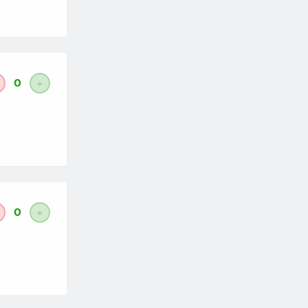
0
+
0
+