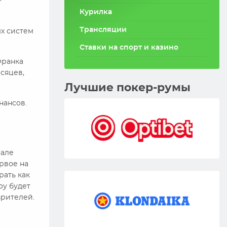
Курилка
Трансляции
ых систем
Ставки на спорт и казино
Франка
есяцев,
Лучшие покер-румы
нансов.
нале
рвое на
рать как
оу будет
зрителей.