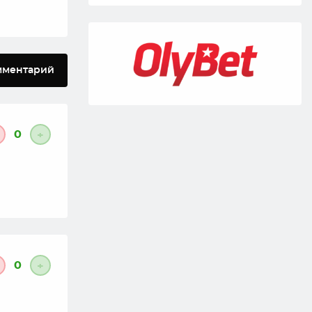
мментарий
0
+
0
+