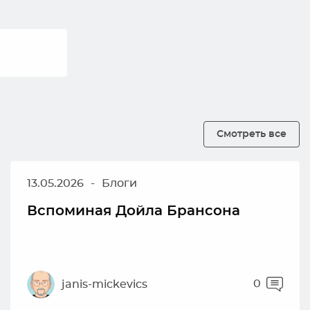
Смотреть все
13.05.2026
-
Блоги
Вспоминая Дойла Брансона
0
janis-mickevics