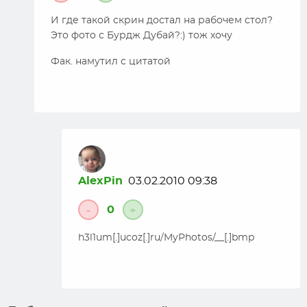
И где такой скрин достал на рабочем стол?
Это фото с Бурдж Дубай?:) тож хочу
Фак. намутил с цитатой
AlexPin
03.02.2010 09:38
0
-
+
h3l1um[.]ucoz[.]ru/MyPhotos/__[.]bmp