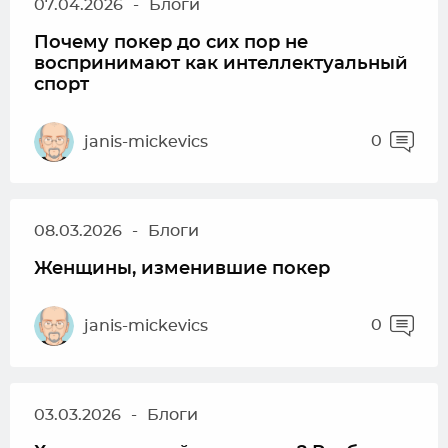
07.04.2026
-
Блоги
Почему покер до сих пор не
воспринимают как интеллектуальный
спорт
0
janis-mickevics
08.03.2026
-
Блоги
Женщины, изменившие покер
0
janis-mickevics
03.03.2026
-
Блоги