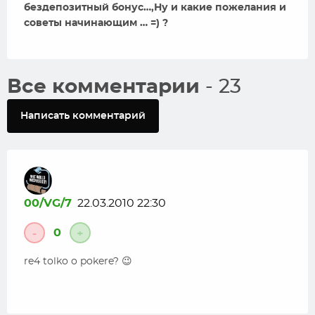
бездепозитный бонус…,Ну и какие пожелания и
советы начинающим … =) ?
Все комментарии
- 23
Написать комментарий
00/VG/7
22.03.2010 22:30
0
-
+
re4 tolko o pokere? 😉