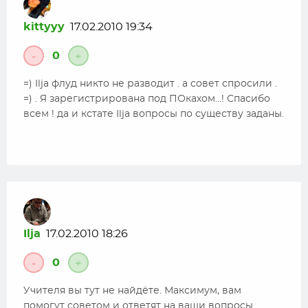
kittyyy
17.02.2010 19:34
0
-
+
=) Ilja флуд никто не разводит . а совет спросили .
=) . Я зарегистрирована под ПОкахом…! Спасибо
всем ! да и кстате Ilja вопросы по существу заданы.
Ilja
17.02.2010 18:26
0
-
+
Учителя вы тут не найдёте. Максимум, вам
помогут советом и ответят на ваши вопросы.