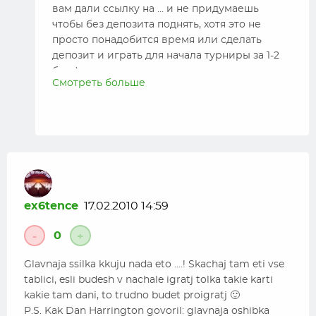
вам дали ссылку на … и не придумаешь
чтобы без депозита поднять, хотя это не
просто понадобится время или сделать
депозит и играть для начала турниры за 1-2
бака)
Смотреть больше
ex6tence
17.02.2010 14:59
0
-
+
Glavnaja ssilka kkuju nada eto ….! Skachaj tam eti vse
tablici, esli budesh v nachale igratj tolka takie karti
kakie tam dani, to trudno budet proigratj 🙂
P.S. Kak Dan Harrington govoril: glavnaja oshibka