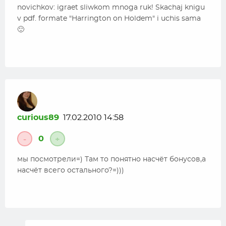
novichkov: igraet sliwkom mnoga ruk! Skachaj knigu
v pdf. formate "Harrington on Holdem" i uchis sama
🙂
curious89
17.02.2010 14:58
0
-
+
мы посмотрели=) Там то понятно насчёт бонусов,а
насчёт всего остального?=)))