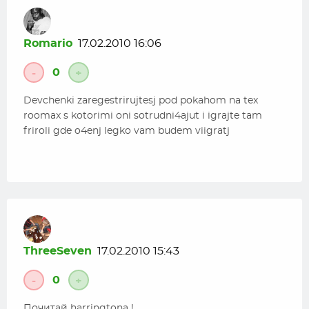
Romario
17.02.2010 16:06
0
-
+
Devchenki zaregestrirujtesj pod pokahom na tex
roomax s kotorimi oni sotrudni4ajut i igrajte tam
friroli gde o4enj legko vam budem viigratj
ThreeSeven
17.02.2010 15:43
0
-
+
Почитай harringtonа !