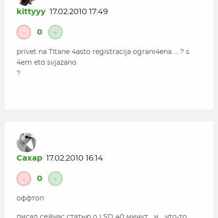
kittyyy
17.02.2010 17:49
0
-
+
privet na TItane 4asto registracija ograni4ena … ? s
4em eto svjazano
?
Caxap
17.02.2010 16:14
0
-
+
оффтоп
писал сейчас статью о LSD 40 минут… и… что-то