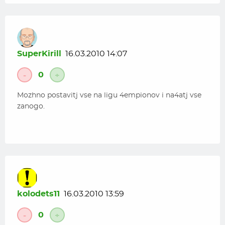
SuperKirill
16.03.2010 14:07
0
-
+
Mozhno postavitj vse na ligu 4empionov i na4atj vse
zanogo.
kolodets11
16.03.2010 13:59
0
-
+