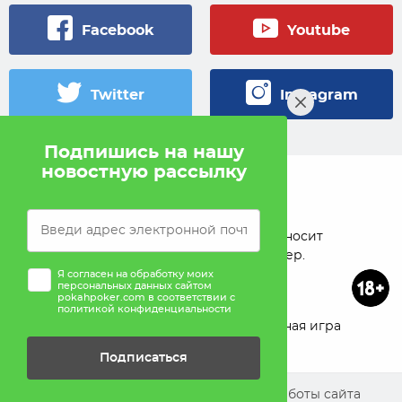
Facebook
Youtube
Twitter
Instagram
Подпишись на нашу
новостную рассылку
© 2005 — 2026 Pokahlv.com
Pokah не проводит игры на деньги. Сайт носит
исключительно информационный характер.
Я согласен на обработку моих
персональных данных сайтом
pokahpoker.com в соответствии с
политикой конфиденциальности
О проекте
Реклама
Ответственная игра
Подписаться
Помощь
Мы используем cookies для улучшения работы сайта