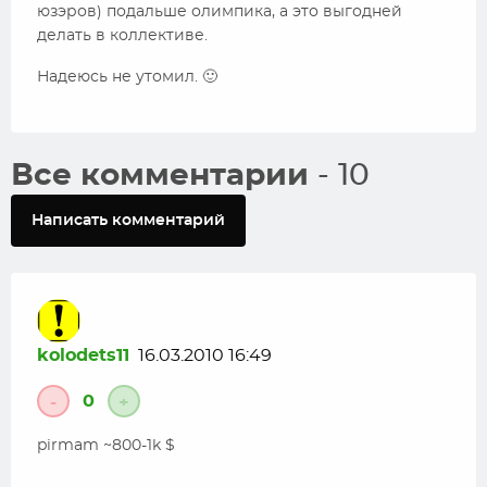
юзэров) подальше олимпика, а это выгодней
делать в коллективе.
Надеюсь не утомил. 🙂
Все комментарии
- 10
Написать комментарий
kolodets11
16.03.2010 16:49
0
-
+
pirmam ~800-1k $