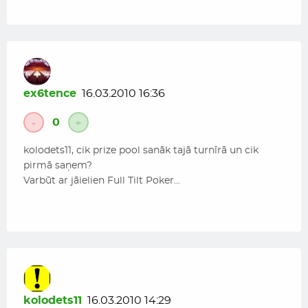
ex6tence
16.03.2010 16:36
0
-
+
kolodets11, cik prize pool sanāk tajā turnīrā un cik
pirmā saņem?
Varbūt ar jāielien Full Tilt Poker…
kolodets11
16.03.2010 14:29