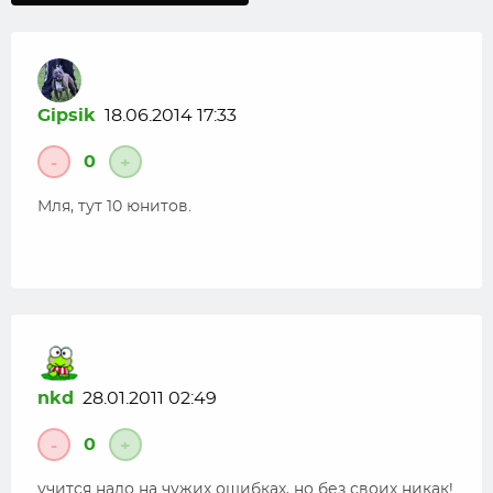
Gipsik
18.06.2014 17:33
0
-
+
Мля, тут 10 юнитов.
nkd
28.01.2011 02:49
0
-
+
учится надо на чужих ошибках, но без своих никак!