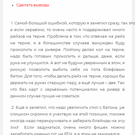
Сделать выводы
 1. Самой большой ошибкой, которую я заметил сразу, так это т
а если серьёзно, то очень часто я поддерживал много
рейзов на терне. Проблема в том, что отвечая на рейз
на терне, я в большинстве случаев вынужден буду
проколить и на ривере. Поэтому делая кол на терне,
надо быть готовым проколить и дальше, даже, если
рука не улучшится. А вот не будучи уверенным в этом, я
рискую позволить выбить себя из пота блефовым
бетом. Для того, чтобы делать рейз на терне, хорошо бы
держать на руках старшую пару, а ещё лучше – две. Так
что без карт с серьёзным потенциалом на ривер в
данном случае лучше не соваться.
2. Ещё я заметил, что надо увеличить стил с батона, уж
слишком скромно я участвую на этой позиции, похоже
иногда надо перекручивать и заберать блайнды на
any
two
! Если задуматься, очень много фишек можно
заработать именно тут, на БТН, а я этим не занимался.