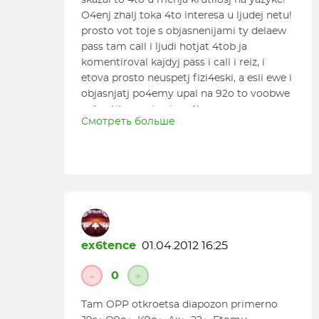
skazal to 4to u menja krutilosj na yazyke!
Кстати, прочитал комментарий кристапса и
O4enj zhalj toka 4to interesa u ljudej netu!
полностью согласен с автором ВОДа, что
prosto vot toje s objasnenijami ty delaew
50/50 это не вариант.
pass tam call i ljudi hotjat 4tob ja
Посмотрю ВОД, можно будет делать более
komentiroval kajdyj pass i call i reiz, i
точные выводы…
etova prosto neuspetj fizi4eski, a esli ewe i
objasnjatj po4emy upal na 92o to voobwe
nehvatit vremja ni na 4to
Смотреть больше
ex6tence
01.04.2012 16:25
0
-
+
Tam OPP otkroetsa diapozon primerno