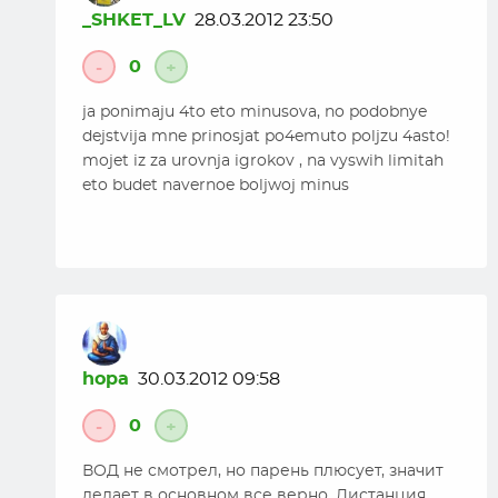
_SHKET_LV
28.03.2012 23:50
0
-
+
ja ponimaju 4to eto minusova, no podobnye
dejstvija mne prinosjat po4emuto poljzu 4asto!
mojet iz za urovnja igrokov , na vyswih limitah
eto budet navernoe boljwoj minus
hopa
30.03.2012 09:58
0
-
+
ВОД не смотрел, но парень плюсует, значит
делает в основном все верно. Дистанция