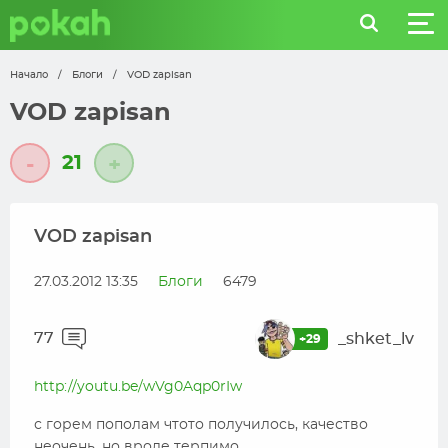
Начало
/
Блоги
/
VOD zapisan
VOD zapisan
21
-
+
VOD zapisan
27.03.2012 13:35
Блоги
6479
77
_shket_lv
+29
http://youtu.be/wVg0Aqp0rIw
с горем пополам чтото получилось, качество
неочень, но вроде терпимо