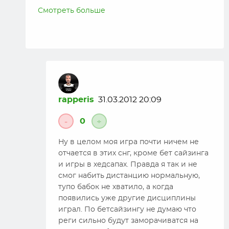
nada vam iskatj i horowie storony 4toby v
Смотреть больше
daljnejwem ispoljzovatj ih v svoej igre! nu
vozmojno eto apstrik vsego))))
rapperis
31.03.2012 20:09
0
-
+
Ну в целом моя игра почти ничем не
отчается в этих снг, кроме бет сайзинга
и игры в хедсапах. Правда я так и не
смог набить дистанцию нормальную,
тупо бабок не хватило, а когда
появились уже другие дисциплины
играл. По бетсайзингу не думаю что
реги сильно будут заморачиватся на