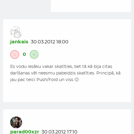
неделю), странно что МТТ
досижывал до 4-х
утра(обычно после первого
перерыва сквозь сон играю).
Поэтому какие то марафоны
для меня закончатся не
jankais
30.03.2012 18:00
начавшись))) Играю только
на профит. Цель сделать
0
-
+
5000$ до конца лета, а там в
планах увольнение и поиск
Es vodu iesāku vakar skatīties, bet tā kā bija citas
работы позволяющей играть
darīšanas vēl neesmu pabeidzis skatīties. Principā, kā
в покер на если не на всю
jau pac teici Push/Fold un viss 🙂
мощь, то хотя бы не
сонному))) А видос попробую
как нибудь заснять просто
для сравнения. Самому
интересно.
parad00xzr
30.03.2012 17:10