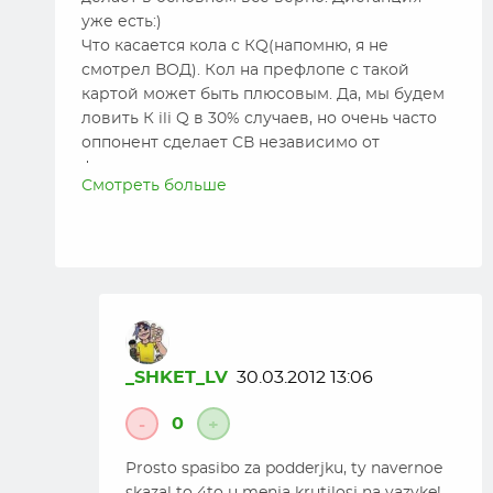
уже есть:)
Что касается кола с КQ(напомню, я не
смотрел ВОД). Кол на префлопе с такой
картой может быть плюсовым. Да, мы будем
ловить К ili Q в 30% случаев, но очень часто
оппонент сделает СВ независимо от
флопа+есть вероятность того, что опп
Смотреть больше
запушит с парой ниже, чем К Q(в случае
если банк будет большим)+другие плюсы
Уверен, что парень делает правельные мувы.
Каждый день в +, с таким количеством
турниров…
Что касается комментариев, то
комментировать видео сложно(по себе
знаю). Это со стороны выглядит, мол, как
_SHKET_LV
30.03.2012 13:06
подумал, так и сказал, а на самом деле все
труднее… Это показатель…
0
-
+
P.S.: если кому то не ясно, почему автор
сделал тот или иной мув-спрашивайте его,
Prosto spasibo za podderjku, ty navernoe
уверен, он с радостью ответит!