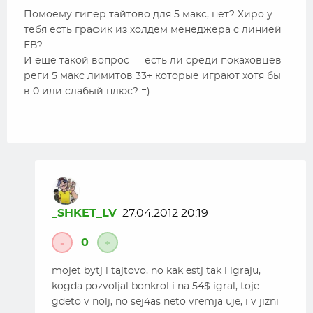
Помоему гипер тайтово для 5 макс, нет? Хиро у
тебя есть график из холдем менеджера с линией
ЕВ?
И еще такой вопрос — есть ли среди покаховцев
реги 5 макс лимитов 33+ которые играют хотя бы
в 0 или слабый плюс? =)
_SHKET_LV
27.04.2012 20:19
0
-
+
mojet bytj i tajtovo, no kak estj tak i igraju,
kogda pozvoljal bonkrol i na 54$ igral, toje
gdeto v nolj, no sej4as neto vremja uje, i v jizni