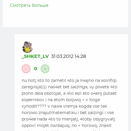
проверяешь поках на игру забиваешь, особенно в
Смотреть больше
начале сессии это заметно было, скинул
играбельную руку и т.д. Вообще видео
понравилось. Главное что плюсуешь.
ПыСы: Был там в видео прикольчик на 1:27:30
вроде, внимательно на выбранный турнир
гляньте)))
_SHKET_LV
31.03.2012 14:28
0
-
+
nu hotj kto to zametil 4to ja li4ajno na koinflip
zaregilsja)))) nas4et bet saizinga, vy piwete 4to
ploho dela obstojat, a 4to esli eto o4enj putaet
sopernikov i na etom boljwoj + v itoge
vyhodit???? v nawe vremja kogda vse tak
horowo znajutmatematiku i bet saizingi i vse
pro4ee nada 4to to menjatj, 4toby obygryvatj
oppov! mojet owibajusj, no + horowij, zna4it