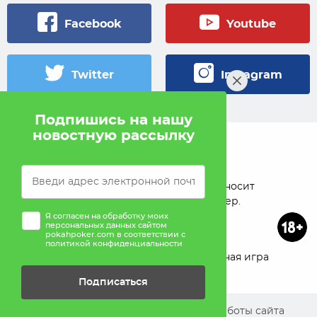
Facebook
Youtube
Twitter
Instagram
Подпишись на нашу
новостную рассылку
© 2005 — 2026 Pokahlv.com
Pokah не проводит игры на деньги. Сайт носит
исключительно информационный характер.
Я согласен на обработку моих
персональных данных сайтом
pokahpoker.com в соответствии с
политикой конфиденциальности
О проекте
Реклама
Ответственная игра
Подписаться
Помощь
Мы используем cookies для улучшения работы сайта