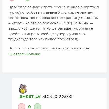
Пробовал сейчас играть сесию, вышло сыграть 21
турик(попробовал сначала 5 столов, не хватает
скила пока, пониженая концентрация у меня, стал
4 играть, но это со временем) 3,30$ бай-ины —
вышло +5$ где то. Никогда раньше турбины не
пробовал играть,вообще супер, думал что
труднее(до того как видео посмотрел).
По поводу статистики -для этих туриков она
действительно не особо нужна. А вот помечать
Смотреть больше
фишей нужно на всех дисциплинах. Правда
заметил ты всех и так помнишь(видно память
хорошая), я то не пометив даже на соседних
столах не вижу одинаковые ники. Раньше вообще
так и делал, ставлю фонарик чтобы
мультитейблеров увидеть, потом убирал или
помечал как МТ))
_SHKET_LV
31.03.2012 23:00
0
-
+