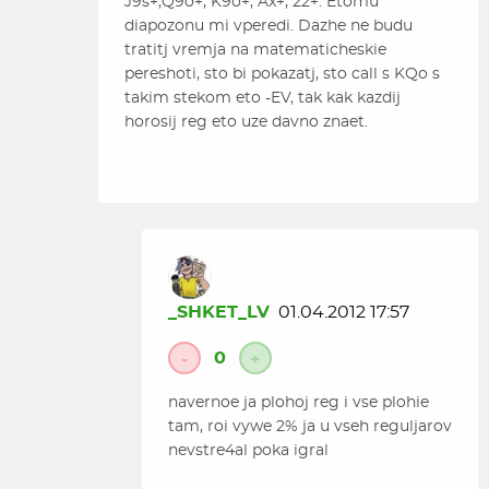
J9s+,Q9o+, K9o+, Ax+, 22+. Etomu
diapozonu mi vperedi. Dazhe ne budu
tratitj vremja na matematicheskie
pereshoti, sto bi pokazatj, sto call s KQo s
takim stekom eto -EV, tak kak kazdij
horosij reg eto uze davno znaet.
_SHKET_LV
01.04.2012 17:57
0
-
+
navernoe ja plohoj reg i vse plohie
tam, roi vywe 2% ja u vseh reguljarov
nevstre4al poka igral