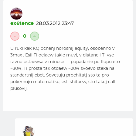
ex6tence
28.03.2012 23:47
0
-
+
U ruki kak KQ ochenj horoshij equity, osobenno v
3max . Esli Ti delaew takie muvi, v distancii Ti vse
ravno ostaewsa v minuse — popadanie po flopu eto
~30%, Ti prosta tak otdaew ~20% svoevo steka na
standartnij cbet. Sovetuju prochitatj sto ta pro
pokernuju matematiku, esli shitaew, sto takoj call
plusovij.