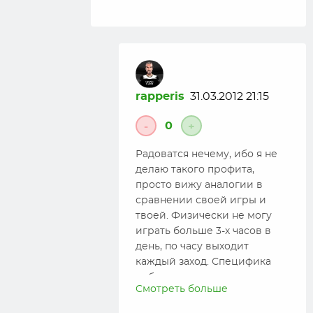
rapperis
31.03.2012 21:15
0
-
+
Радоватся нечему, ибо я не
делаю такого профита,
просто вижу аналогии в
сравнении своей игры и
твоей. Физически не могу
играть больше 3-х часов в
день, по часу выходит
каждый заход. Специфика
работы не позволяет
Смотреть больше
отдыхать вообще(4 часа в
сутки только на сон 6 дней в