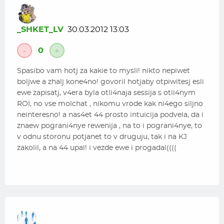
_SHKET_LV
30.03.2012 13:03
0
-
+
Spasibo vam hotj za kakie to mysli! nikto nepiwet
boljwe a zhalj kone4no! govoril hotjaby otpiwitesj esli
ewe zapisatj, v4era byla otli4naja sessija s otli4nym
ROI, no vse molchat , nikomu vrode kak ni4ego siljno
neinteresno! a nas4et 44 prosto intuicija podvela, da i
znaew pograni4nye rewenija , na to i pograni4nye, to
v odnu storonu potjanet to v druguju, tak i na KJ
zakolil, a na 44 upal! i vezde ewe i progadal((((