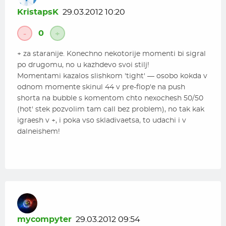
Nu eti kak bi vse melochi i igraetsa po dinamike igri… I
KristapsK
29.03.2012 10:20
tozhe soglashus s hopa — esli v obschem igraem v
plus, to po bolshomu delaem vso pravilno! 🙂
0
-
+
+ za staranije. Konechno nekotorije momenti bi sigral
po drugomu, no u kazhdevo svoi stilj!
Momentami kazalos slishkom 'tight' — osobo kokda v
odnom momente skinul 44 v pre-flop'e na push
shorta na bubble s komentom chto nexochesh 50/50
(hot' stek pozvolim tam call bez problem), no tak kak
igraesh v +, i poka vso skladivaetsa, to udachi i v
dalneishem!
mycompyter
29.03.2012 09:54