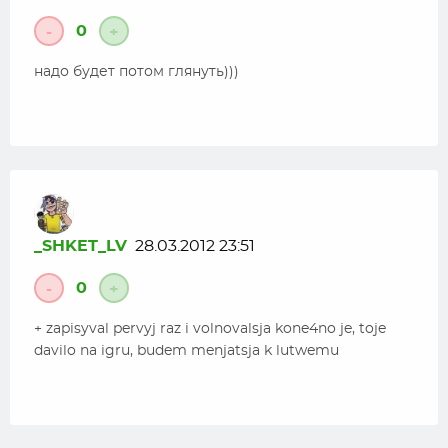
0
-
+
надо будет потом глянуть)))
_SHKET_LV
28.03.2012 23:51
0
-
+
+ zapisyval pervyj raz i volnovalsja kone4no je, toje
davilo na igru, budem menjatsja k lutwemu