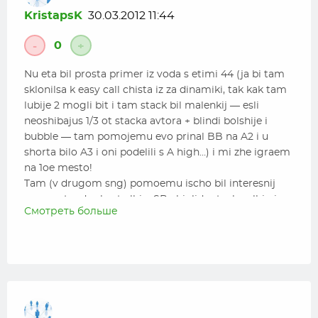
KristapsK
30.03.2012 11:44
0
-
+
Nu eta bil prosta primer iz voda s etimi 44 (ja bi tam
sklonilsa k easy call chista iz za dinamiki, tak kak tam
lubije 2 mogli bit i tam stack bil malenkij — esli
neoshibajus 1/3 ot stacka avtora + blindi bolshije i
bubble — tam pomojemu evo prinal BB na A2 i u
shorta bilo A3 i oni podelili s A high…) i mi zhe igraem
na 1oe mesto!
Tam (v drugom sng) pomoemu ischo bil interesnij
moment, gde short all-in, SB chiplider tozhe all-in i
Смотреть больше
hero s BB s horoshim vtorim steckom kak tretij
zakolil na KJsuited all-in igraja na 1oe mesto, s
nadezhdoj chto short ne vigraet, no tam kak raz
nepovezlo i short zdelal triple-up i hero ostalsa 3-ij.
Zdes ja bi tozhe naverno bi zakolil eto vso, no
pomojemu esli v ondnoi situaciji vikidivadt' 44, to
zdes pohozhaja situacija i vikidivaem KJ…