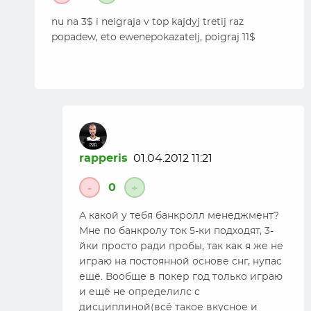
nu na 3$ i neigraja v top kajdyj tretij raz
popadew, eto ewenepokazatelj, poigraj 11$
rapperis
01.04.2012 11:21
0
-
+
А какой у тебя банкролл менеджмент?
Мне по банкролу ток 5-ки подходят, 3-
йки просто ради пробы, так как я же не
играю на постоянной основе снг, нупас
ещё. Вообще в покер год только играю
и ещё не определилс с
дисциплиной(всё такое вкусное и