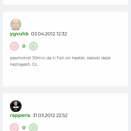
ygvuhb
03.04.2012 12:32
0
-
+
pasmotrel 30min da ti fish on heater, beisiki daze
neznajesh. GL
rapperis
31.03.2012 22:52
0
-
+