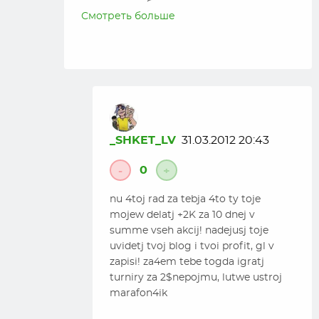
эту тему,особенно на этих лимитах, ну а
Смотреть больше
фишам вообще пофигу. Ну а в хедсапах
как мне кажетсяты слишком тайтово
играешь. В позиции можно намного
лузовее играть.
Наверное попробую записать подобное
видео для сранения, если будет время.
_SHKET_LV
31.03.2012 20:43
0
-
+
nu 4toj rad za tebja 4to ty toje
mojew delatj +2K za 10 dnej v
summe vseh akcij! nadejusj toje
uvidetj tvoj blog i tvoi profit, gl v
zapisi! za4em tebe togda igratj
turniry za 2$nepojmu, lutwe ustroj
marafon4ik