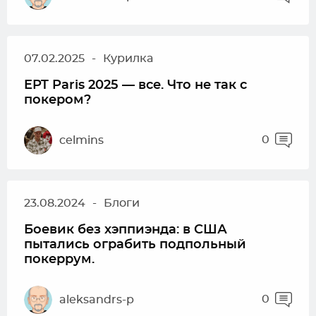
07.02.2025
-
Курилка
EPT Paris 2025 — все. Что не так с
покером?
0
celmins
23.08.2024
-
Блоги
Боевик без хэппиэнда: в США
пытались ограбить подпольный
покеррум.
0
aleksandrs-p