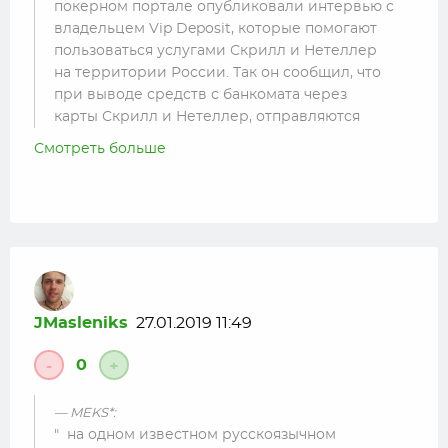
покерном портале опубликовали интервью с
владельцем Vip Deposit, которые помогают
пользоваться услугами Скрилл и Нетеллер
на территории России. Так он сообщил, что
при выводе средств с банкомата через
карты Скрилл и Нетеллер, отправляются
данные по балансу в банк, где хранятся
Смотреть больше
данные. Не знаю насколько это плохо и
происходит ли тоже самое в Латвии, но я
тоже посоветую использовать Револют. 🙂
Любую систему , где есть IBAN отследить намного
проще , чем платежную систему.
Любой банк с системой IBAN подписывается под
JMasleniks
27.01.2019 11:49
директивой ЕС (если банк в ЕС) давать сведения о
гражданах страны , у которых счет в этом банке.
0
-
+
Делают они это или нет , не знаю , но это точно не
будет так просто 🙂
MEKS*:
на одном известном русскоязычном