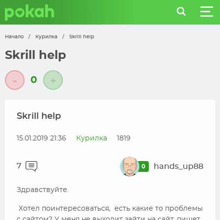
Начало
/
Курилка
/
Skrill help
Skrill help
0
-
+
Skrill help
15.01.2019 21:36
Курилка
1819
7
hands_up88
0
Здравствуйте.
Хотел поинтересоваться, есть какие то проблемы
с сайтом? У меня не выходит зайти на сайт, пишет,