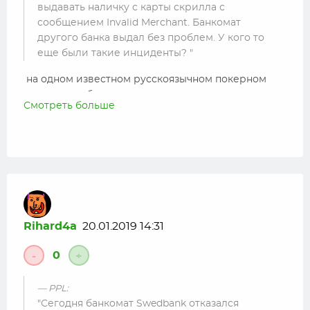
выдавать наличку с карты скрилла с
сообщением Invalid Merchant. Банкомат
другого банка выдал без проблем. У кого то
еще были такие инциденты?
на одном известном русскоязычном покерном
портале опубликовали интервью с владельцем
Смотреть больше
Vip Deposit, которые помогают пользоваться
услугами Скрилл и Нетеллер на территории
России. Так он сообщил, что при выводе средств с
банкомата через карты Скрилл и Нетеллер,
отправляются данные по балансу в банк, где
хранятся данные.
Не знаю насколько это плохо и происходит ли
тоже самое в Латвии, но я тоже посоветую
Rihard4a
20.01.2019 14:31
использовать Револют. 🙂
0
-
+
PPL:
Сегодня банкомат Swedbank отказался