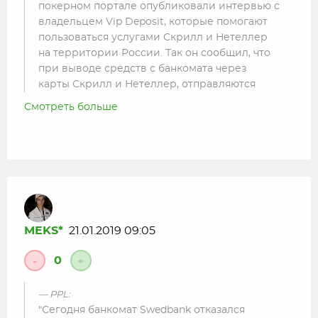
покерном портале опубликовали интервью с
владельцем Vip Deposit, которые помогают
пользоваться услугами Скрилл и Нетеллер
на территории России. Так он сообщил, что
при выводе средств с банкомата через
карты Скрилл и Нетеллер, отправляются
данные по балансу в банк, где хранятся
Смотреть больше
данные. Не знаю насколько это плохо и
происходит ли тоже самое в Латвии, но я
тоже посоветую использовать Револют. 🙂
Привет. Вопрос касающийся снятия с ATM.
Написано, что для Premium клиента это 400евро/
месяц. Metal, это 600 евро/ месяц. Так как же вы
умудряетесь тысячи снимать?
MEKS*
21.01.2019 09:05
0
-
+
PPL:
Сегодня банкомат Swedbank отказался