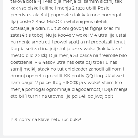
takova bota =] 1 4as dlja menja bil samim sloznij tak
kak vse piskali allina i menja 2 raza ubili! Posle
pereriva stala 4utj popros4e (tak kak mne pomogal
Ilja) posle 2 4asa MakOK i white`nigeris uleteli,
ostalasja ja odin. Nu tut oni govorjat fignja s4as mi
zatas4it s toboj. Nu ja koo4e v woke! V 4 utra Ilja ustal
na menja smotretj i powol spatj a mi prodolzali tenutj.
Kogda seli za finaljnij stol ja uze v woke (kak kak za 1
mesto bilo 2.2k$) Dlja menja 53 baksa na freerolle bilo
dostizenie! v 6 4asov utra nas ostalosj troe i u nas
samij melkij stack no tut chipleader zahodil allinom i
drugoj oponet ego callit KK protiv QQ itog KK viwe i
nam darjat 2 palce. Itog +1600$ ja v woke! Vsem kto
menja pomogal ogromnaja blagodarnostj! Dlja menja
eto bil 1 turnir na urovne i ja polu4il doljwoj opit!
P.S. sorry na klave netu rus bukv!