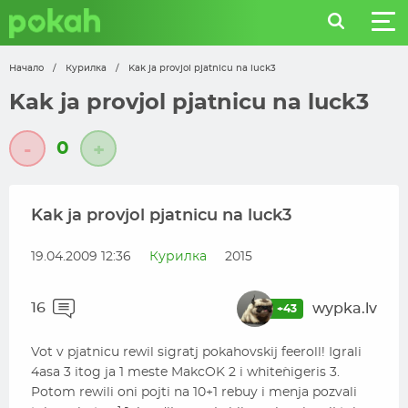
Начало
/
Курилка
/
Kak ja provjol pjatnicu na luck3
Kak ja provjol pjatnicu na luck3
0
-
+
Kak ja provjol pjatnicu na luck3
19.04.2009 12:36
Курилка
2015
16
wypka.lv
+43
Vot v pjatnicu rewil sigratj pokahovskij feeroll! Igrali
4asa 3 itog ja 1 meste MakcOK 2 i white`nigeris 3.
Potom rewili oni pojti na 10+1 rebuy i menja pozvali