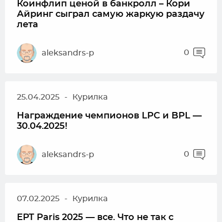
Коинфлип ценой в банкролл – Кори
Айринг сыграл самую жаркую раздачу
лета
0
aleksandrs-p
25.04.2025
-
Курилка
Награждение чемпионов LPC и BPL —
30.04.2025!
0
aleksandrs-p
07.02.2025
-
Курилка
EPT Paris 2025 — все. Что не так с