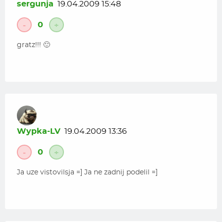
sergunja
19.04.2009 15:48
0
-
+
gratz!!! 🙂
Wypka-LV
19.04.2009 13:36
0
-
+
Ja uze vistovilsja =] Ja ne zadnij podelil =]