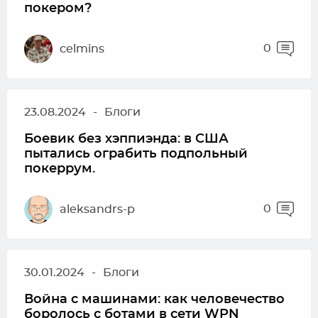
покером?
0
celmins
23.08.2024
-
Блоги
Боевик без хэппиэнда: в США
пытались ограбить подпольный
покеррум.
0
aleksandrs-p
30.01.2024
-
Блоги
Война с машинами: как человечество
боролось с ботами в сети WPN