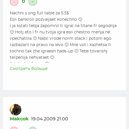
0
-
+
Nachni s sng full table za 5.5$
Esli bankroll pozvaljaet konechno 🙂
I ja kstati tebja zapomnil ti igral na titane fr segodnja
🙂 Hotj eto i fr nu tvoja igra esli chestno menja ne
vpechatlila 🙂 Nabil vrode norm stack i potom ego
razbazaril na pravo na levo 🙂 Mne vot i kazhetsa ti
tochno tak zhe igraesh hads-up 🙂 Tebe tovarishj
terpenija nehvataet 🙂
A tak gl in future 😉
Смотреть больше
Makcok
19.04.2009 21:00