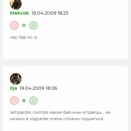
Makcok
19.04.2009 18:25
0
-
+
нау пар ко :p
Ilja
19.04.2009 18:06
0
-
+
lampardik, смотря какие бай-ины играешь… на
низких в хэдсапах очень сложно подняться.