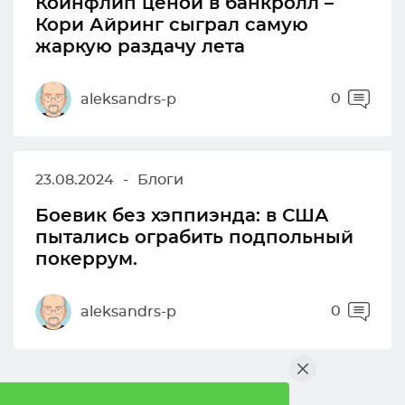
Коинфлип ценой в банкролл –
Кори Айринг сыграл самую
жаркую раздачу лета
0
aleksandrs-p
23.08.2024
-
Блоги
Боевик без хэппиэнда: в США
пытались ограбить подпольный
покеррум.
0
aleksandrs-p