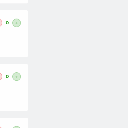
0
+
0
+