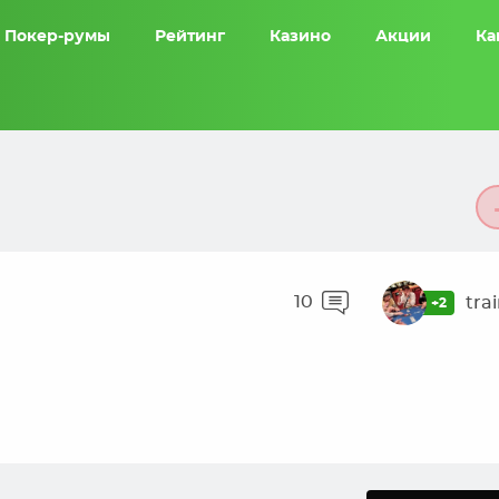
Покер-румы
Рейтинг
Казино
Акции
Ка
10
tra
+2