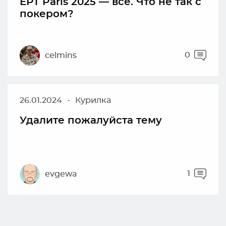
EPT Paris 2025 — все. Что не так с
покером?
0
celmins
26.01.2024
-
Курилка
Удалите пожалуйста тему
1
evgewa