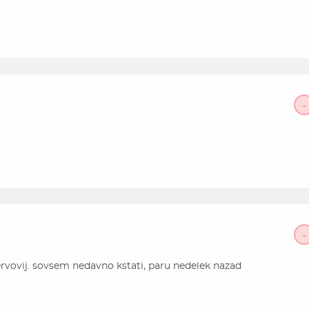
-
-
 4ervovij. sovsem nedavno kstati, paru nedelek nazad