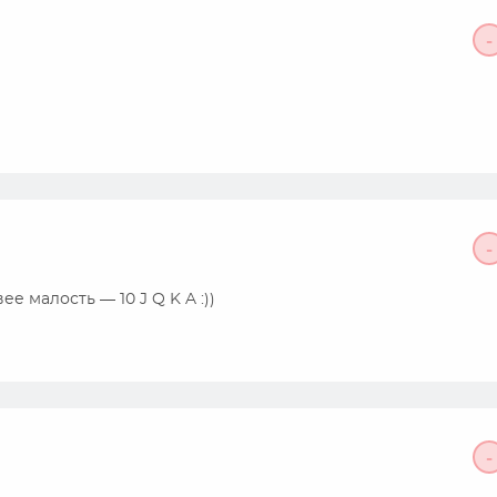
-
-
е малость — 10 J Q K A :))
-