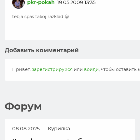
pkr-pokah
19.05.2009 13:35
tebja spas takoj razklad 😀
Добавить комментарий
Привет,
зарегистрируйся
или
войди
, чтобы оставить
Форум
08.08.2025
-
Курилка