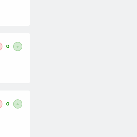
0
+
0
+