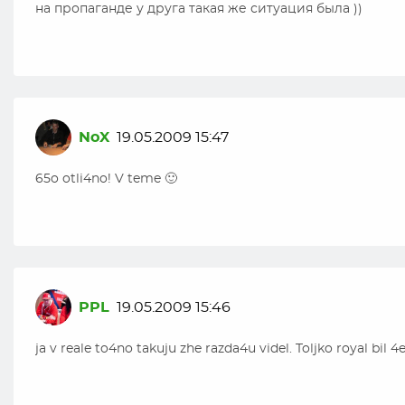
на пропаганде у друга такая же ситуация была ))
NoX
19.05.2009 15:47
65o otli4no! V teme 🙂
PPL
19.05.2009 15:46
ja v reale to4no takuju zhe razda4u videl. Toljko royal bil