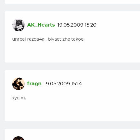
AK_Hearts
19.05.2009 15:20
unreal razda4a , bivaet zhe takoe
fragn
19.05.2009 15:14
хуе =ъ