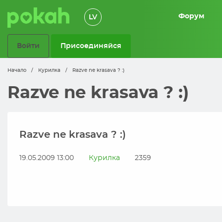
Форум
LV
Войти
Присоединяйся
Начало
/
Курилка
/
Razve ne krasava ? :)
Razve ne krasava ? :)
Razve ne krasava ? :)
19.05.2009 13:00
Курилка
2359