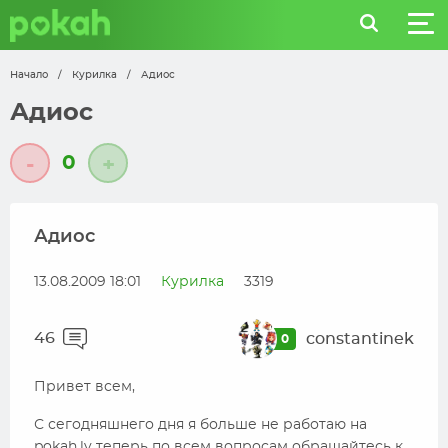
Начало
/
Курилка
/
Адиос
Адиос
0
-
+
Адиос
13.08.2009 18:01
Курилка
3319
46
constantinek
0
Привет всем,
С сегодняшнего дня я больше не работаю на
pokah.lv теперь по всем вопросам обращайтесь к