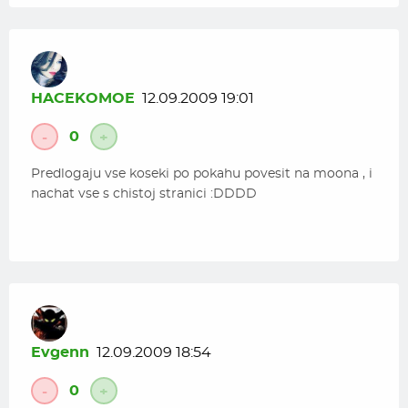
HACEKOMOE
12.09.2009 19:01
0
-
+
Predlogaju vse koseki po pokahu povesit na moona , i
nachat vse s chistoj stranici :DDDD
Evgenn
12.09.2009 18:54
0
-
+