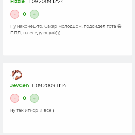
Fizzle
11.09.2009 12:24
0
-
+
Ну наконец-то. Сахар молодцом, подсидел гота 😀
ППЛ, ты следующий)))
JevGen
11.09.2009 11:14
0
-
+
ну так игнор и всё )