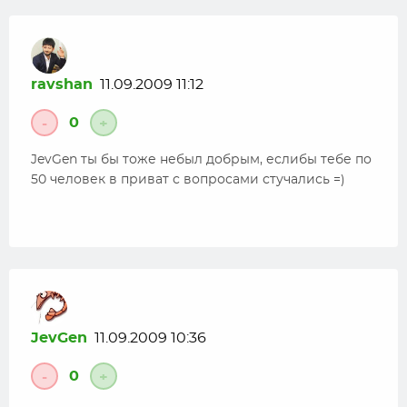
ravshan
11.09.2009 11:12
0
-
+
JevGen ты бы тоже небыл добрым, еслибы тебе по
50 человек в приват с вопросами стучались =)
JevGen
11.09.2009 10:36
0
-
+