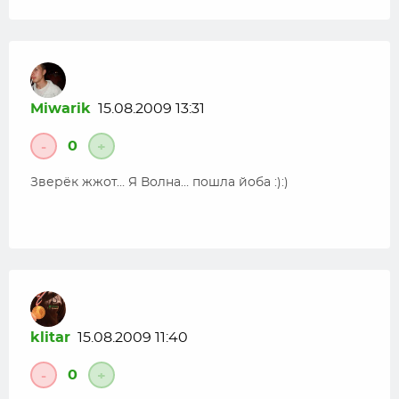
Miwarik
15.08.2009 13:31
0
-
+
Зверёк жжот… Я Волна… пошла йоба :):)
klitar
15.08.2009 11:40
0
-
+