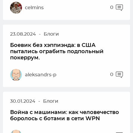
0
celmins
23.08.2024
-
Блоги
Боевик без хэппиэнда: в США
пытались ограбить подпольный
покеррум.
0
aleksandrs-p
30.01.2024
-
Блоги
Война с машинами: как человечество
боролось с ботами в сети WPN