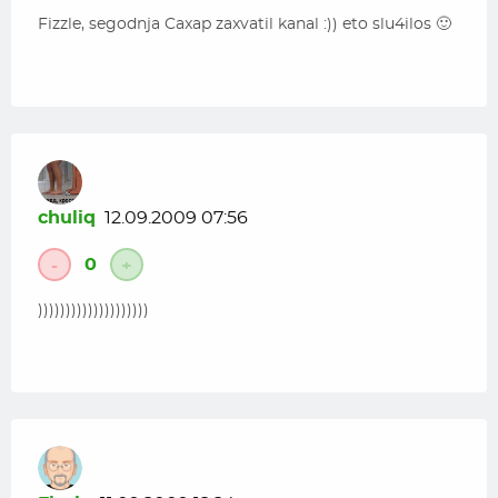
Fizzle, segodnja Caxap zaxvatil kanal :)) eto slu4ilos 🙂
chuliq
12.09.2009 07:56
0
-
+
))))))))))))))))))))