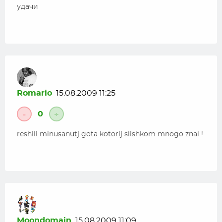
удачи
Romario
15.08.2009 11:25
0
-
+
reshili minusanutj gota kotorij slishkom mnogo znal !
Moondomain
15.08.2009 11:09