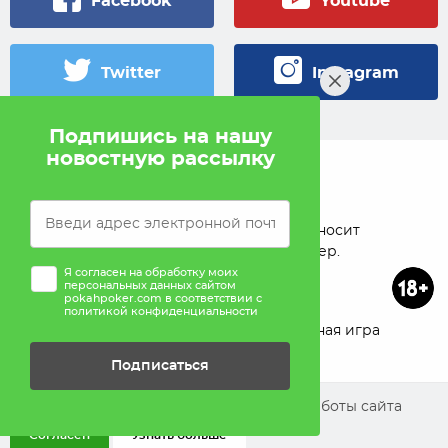
Facebook
Youtube
Twitter
Instagram
Подпишись на нашу
новостную рассылку
© 2005 — 2026 Pokahlv.com
Pokah не проводит игры на деньги. Сайт носит
исключительно информационный характер.
Я согласен на обработку моих
персональных данных сайтом
pokahpoker.com в соответствии с
политикой конфиденциальности
О проекте
Реклама
Ответственная игра
Подписаться
Помощь
Мы используем cookies для улучшения работы сайта
Согласен
Узнать больше