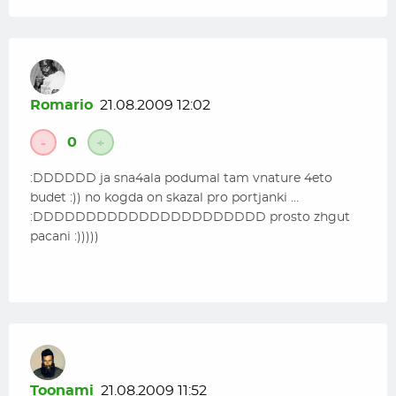
Romario
21.08.2009 12:02
0
-
+
:DDDDDD ja sna4ala podumal tam vnature 4eto
budet :)) no kogda on skazal pro portjanki …
:DDDDDDDDDDDDDDDDDDDDDD prosto zhgut
pacani :)))))
Toonami
21.08.2009 11:52