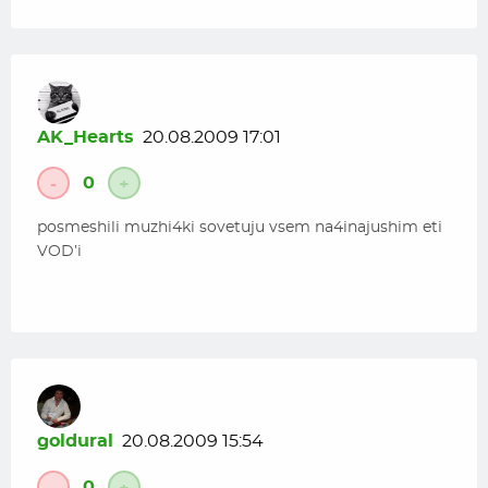
AK_Hearts
20.08.2009 17:01
0
-
+
posmeshili muzhi4ki sovetuju vsem na4inajushim eti
VOD’i
goldural
20.08.2009 15:54
0