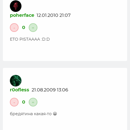
poherface
12.01.2010 21:07
0
-
+
ETO PISTAAAA :D:D
r0ofless
21.08.2009 13:06
0
-
+
бредятина какая-то 😀