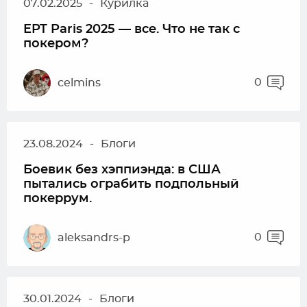
07.02.2025
-
Курилка
EPT Paris 2025 — все. Что не так с
покером?
0
celmins
23.08.2024
-
Блоги
Боевик без хэппиэнда: в США
пытались ограбить подпольный
покеррум.
0
aleksandrs-p
30.01.2024
-
Блоги