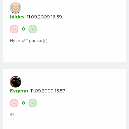
hildes
11.09.2009 16:59
0
-
+
Ну эт я!Прасти((((
Evgenn
11.09.2009 15:57
0
-
+
41