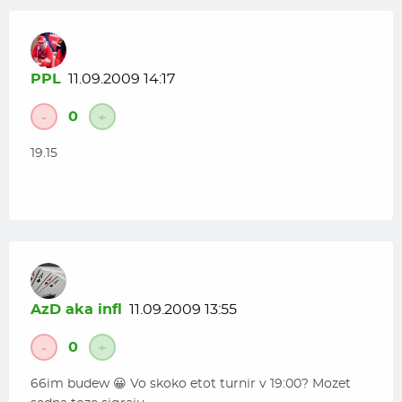
PPL
11.09.2009 14:17
0
-
+
19.15
AzD aka infl
11.09.2009 13:55
0
-
+
66im budew 😀 Vo skoko etot turnir v 19:00? Mozet