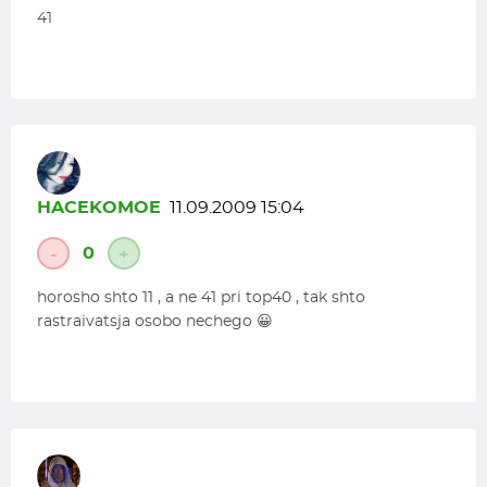
41
HACEKOMOE
11.09.2009 15:04
0
-
+
horosho shto 11 , a ne 41 pri top40 , tak shto
rastraivatsja osobo nechego 😀