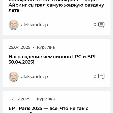
Коинфлип ценой в банкролл – Кори
Айринг сыграл самую жаркую раздачу
лета
0
aleksandrs-p
25.04.2025
-
Курилка
Награждение чемпионов LPC и BPL —
30.04.2025!
0
aleksandrs-p
07.02.2025
-
Курилка
EPT Paris 2025 — все. Что не так с