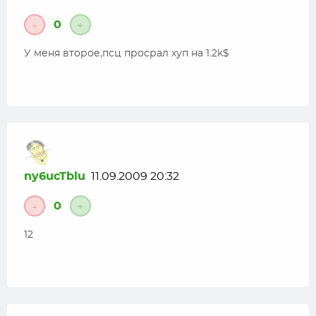
0
-
+
У меня второе,псц просрал хуп на 1.2k$
ny6ucTblu
11.09.2009 20:32
0
-
+
12