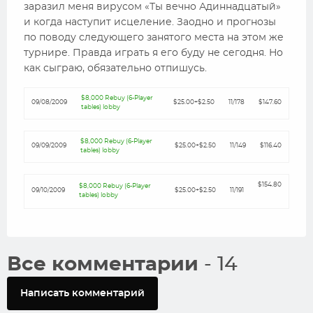
заразил меня вирусом «Ты вечно Адиннадцатый»
и когда наступит исцеление. Заодно и прогнозы
по поводу следующего занятого места на этом же
турнире. Правда играть я его буду не сегодня. Но
как сыграю, обязательно отпишусь.
$8,000 Rebuy (6-Player
09/08/2009
$25.00+$2.50
11/178
$147.60
tables) lobby
$8,000 Rebuy (6-Player
09/09/2009
$25.00+$2.50
11/149
$116.40
tables) lobby
$154.80
$8,000 Rebuy (6-Player
09/10/2009
$25.00+$2.50
11/191
tables) lobby
Все комментарии
- 14
Написать комментарий