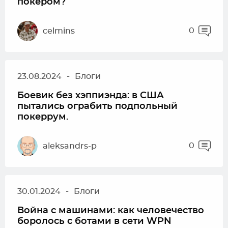
покером?
0
celmins
23.08.2024
-
Блоги
Боевик без хэппиэнда: в США
пытались ограбить подпольный
покеррум.
0
aleksandrs-p
30.01.2024
-
Блоги
Война с машинами: как человечество
боролось с ботами в сети WPN