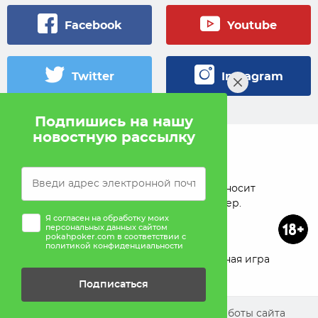
Facebook
Youtube
Twitter
Instagram
Подпишись на нашу
новостную рассылку
© 2005 — 2026 Pokahlv.com
Pokah не проводит игры на деньги. Сайт носит
исключительно информационный характер.
Я согласен на обработку моих
персональных данных сайтом
pokahpoker.com в соответствии с
политикой конфиденциальности
О проекте
Реклама
Ответственная игра
Подписаться
Помощь
Мы используем cookies для улучшения работы сайта