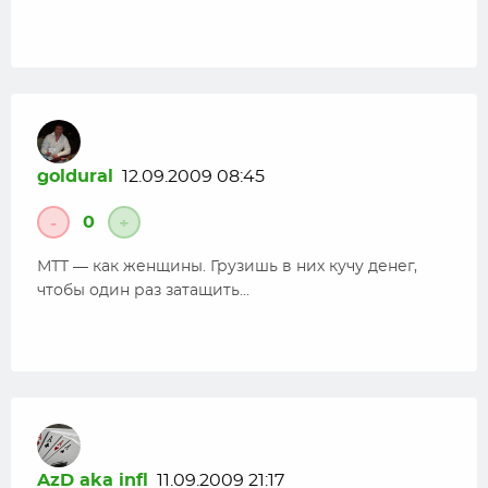
goldural
12.09.2009 08:45
0
-
+
МТТ — как женщины. Грузишь в них кучу денег,
чтобы один раз затащить…
AzD aka infl
11.09.2009 21:17