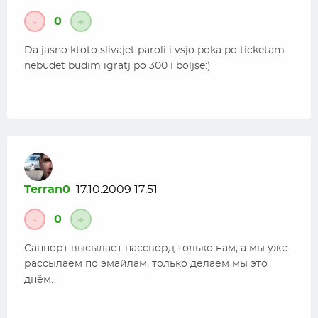
0
-
+
Da jasno ktoto slivajet paroli i vsjo poka po ticketam
nebudet budim igratj po 300 i boljse:)
Terran0
17.10.2009 17:51
0
-
+
Саппорт высылает пассворд только нам, а мы уже
рассылаем по эмайлам, только делаем мы это
днём.