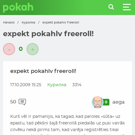
Начало
/
Курилка
/
expekt pokahlv freeroll!
expekt pokahlv freeroll!
0
-
+
expekt pokahlv freeroll!
17.10.2009 15:25
Курилка
3314
50
aega
0
Kurš vēl ir pamanijis, ka tagad, kad paroles «sūta» uz
epastu, tad pēkšņi šajā freerollā piedalās uz pusi vairāk
cilvēku nekā pirms tam, kad varēja reģistrēties tikai