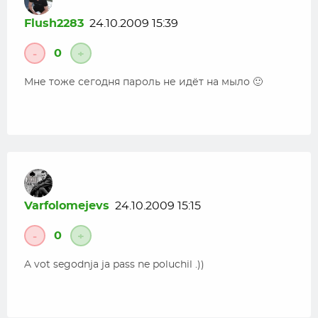
Flush2283
24.10.2009 15:39
0
-
+
Мне тоже сегодня пароль не идёт на мыло 🙂
Varfolomejevs
24.10.2009 15:15
0
-
+
A vot segodnja ja pass ne poluchil .))