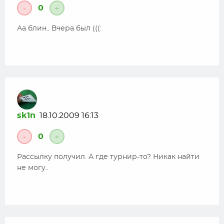
0
-
+
Аа блин.. Вчера был (((:
sk1n
18.10.2009 16:13
0
-
+
Рассылку получил. А где турнир-то? Никак найти
не могу..