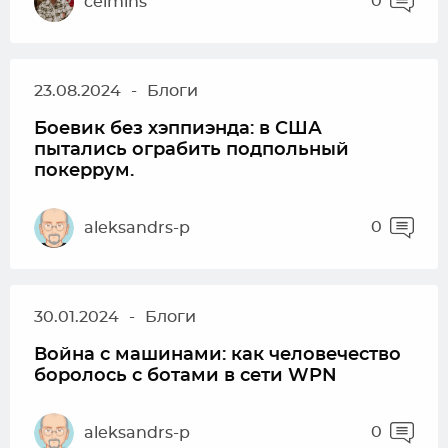
0
celmins
23.08.2024
-
Блоги
Боевик без хэппиэнда: в США
пытались ограбить подпольный
покеррум.
0
aleksandrs-p
30.01.2024
-
Блоги
Война с машинами: как человечество
боролось с ботами в сети WPN
0
aleksandrs-p