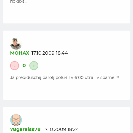
покаха…
MOHAX
17.10.2009 18:44
0
-
+
Ja prediduschij parolj polu4il v 6:00 utra i v spame !!!
78garaiss78
17.10.2009 18:24