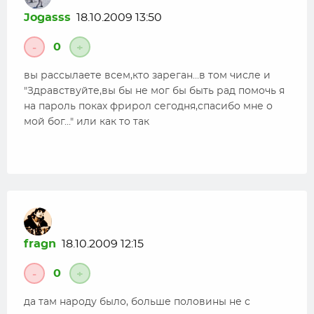
Jogasss
18.10.2009 13:50
0
-
+
вы рассылаете всем,кто зареган…в том числе и
"Здравствуйте,вы бы не мог бы быть рад помочь я
на пароль поках фрирол сегодня,спасибо мне о
мой бог…" или как то так
fragn
18.10.2009 12:15
0
-
+
да там народу было, больше половины не с