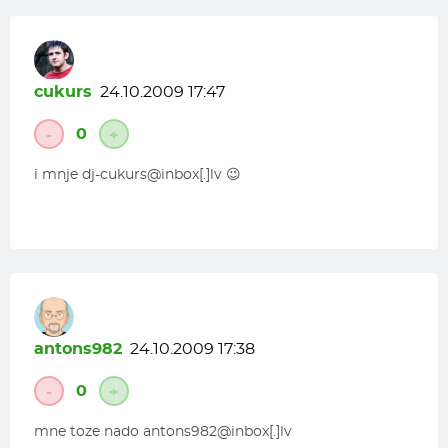
cukurs
24.10.2009 17:47
0
-
+
i mnje dj-cukurs@inbox[.]lv 😉
antons982
24.10.2009 17:38
0
-
+
mne toze nado antons982@inbox[.]lv