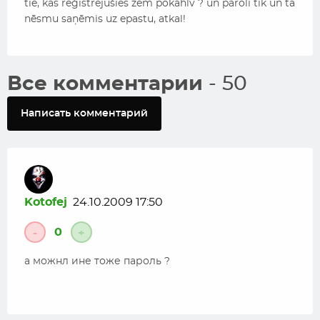
tie, kas reģistrējušies zem pokahlv ? un paroli tik un tā
nēsmu saņēmis uz epastu, atkal!
Все комментарии
- 50
Написать комментарий
Kotofej
24.10.2009 17:50
0
-
+
а можнл ине тоже пароль ?