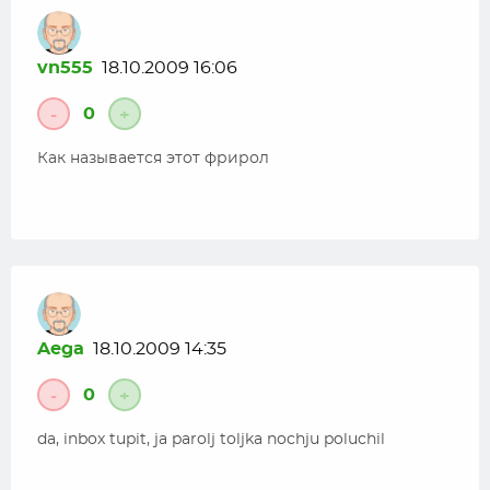
vn555
18.10.2009 16:06
0
-
+
Как называется этот фрирол
Aega
18.10.2009 14:35
0
-
+
da, inbox tupit, ja parolj toljka nochju poluchil