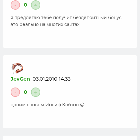
0
-
+
я предлегаю тебе получит бездепоитныи бонус
это реально на многих саитах
JevGen
03.01.2010 14:33
0
-
+
одним словом Иосиф Кобзон 😀