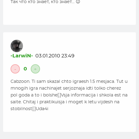
Так что кто знает, кто знает… 😉
-LarwiN-
03.01.2010 23:49
0
-
+
Cabzoon. Ti sam skazal chto igraesh 1.5 mesjaca. Tut u
mnogih igra nachinajet serjoznaja idti tolko cherez
pol goda a to i bolshe[.]Vsja informacija i shkola est na
saite. Chitaj i praktikuisja i moget k letu vijdesh na
stobilnost[.]Uda4i