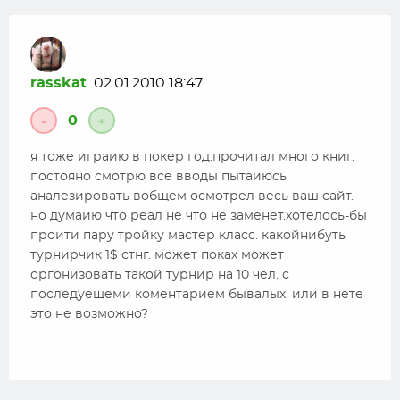
rasskat
02.01.2010 18:47
0
-
+
я тоже играию в покер год.прочитал много книг.
постояно смотрю все вводы пытаиюсь
аналезировать вобщем осмотрел весь ваш сайт.
но думаию что реал не что не заменет.хотелось-бы
проити пару тройку мастер класс. какойнибуть
турнирчик 1$ стнг. может поках может
оргонизовать такой турнир на 10 чел. с
последуещеми коментарием бывалых. или в нете
это не возможно?