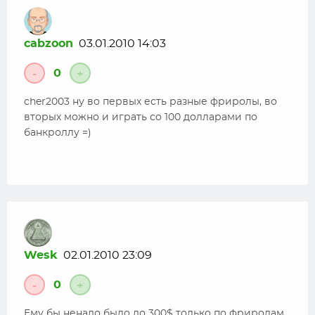
cabzoon
03.01.2010 14:03
0
-
+
cher2003 ну во первых есть разные фриролы, во
вторых можно и играть со 100 долларами по
банкроллу =)
Wesk
02.01.2010 23:09
0
-
+
Ему бы ненадо было до 300$ только по фриролам