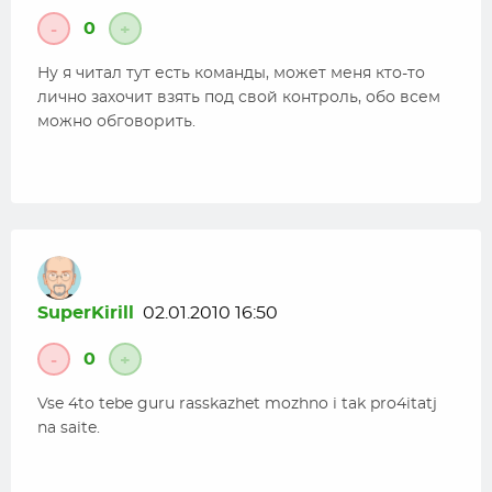
0
-
+
Ну я читал тут есть команды, может меня кто-то
лично захочит взять под свой контроль, обо всем
можно обговорить.
SuperKirill
02.01.2010 16:50
0
-
+
Vse 4to tebe guru rasskazhet mozhno i tak pro4itatj
na saite.