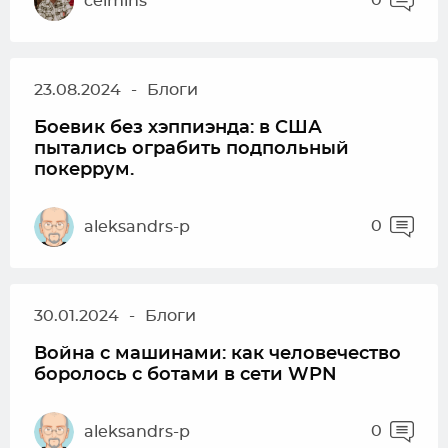
0
celmins
23.08.2024
-
Блоги
Боевик без хэппиэнда: в США
пытались ограбить подпольный
покеррум.
0
aleksandrs-p
30.01.2024
-
Блоги
Война с машинами: как человечество
боролось с ботами в сети WPN
0
aleksandrs-p