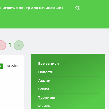
к играть в покер для начинающих
1
-
+
Все записи
larwin
2
Новости
Акции
Блоги
Турниры
Рынок