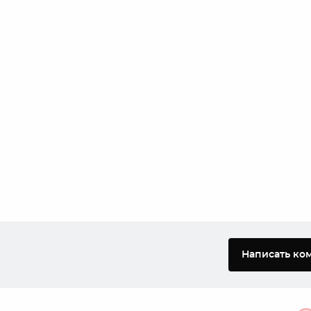
Написать ко