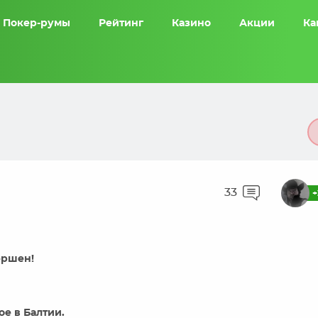
Покер-румы
Рейтинг
Казино
Акции
Ка
33
+
ершен!
е в Балтии.