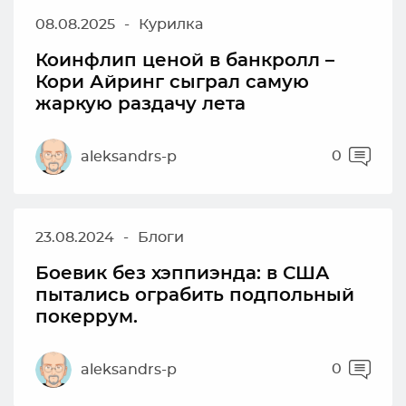
08.08.2025
-
Курилка
Коинфлип ценой в банкролл –
Кори Айринг сыграл самую
жаркую раздачу лета
0
aleksandrs-p
23.08.2024
-
Блоги
Боевик без хэппиэнда: в США
пытались ограбить подпольный
покеррум.
0
aleksandrs-p