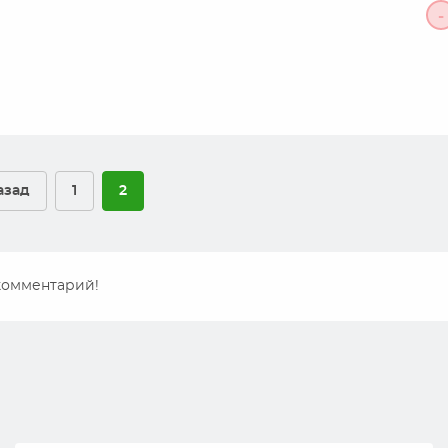
-
азад
1
2
 комментарий!