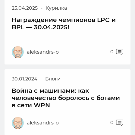
25.04.2025
-
Курилка
Награждение чемпионов LPC и
BPL — 30.04.2025!
0
aleksandrs-p
30.01.2024
-
Блоги
Война с машинами: как
человечество боролось с ботами
в сети WPN
0
aleksandrs-p