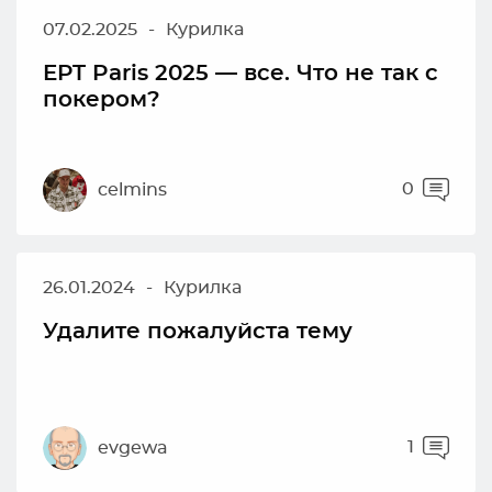
07.02.2025
-
Курилка
EPT Paris 2025 — все. Что не так с
покером?
0
celmins
26.01.2024
-
Курилка
Удалите пожалуйста тему
1
evgewa