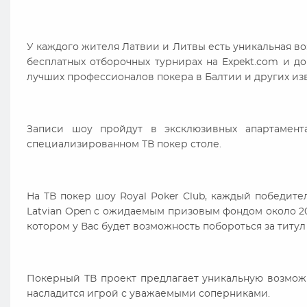
У каждого жителя Латвии и Литвы есть уникальная во
бесплатных отборочных турнирах на Expekt.com и д
лучших профессионалов покера в Балтии и других из
Записи шоу пройдут в эксклюзивных апартамента
специализированном ТВ покер столе.
На ТВ покер шоу Royal Poker Club, каждый победите
Latvian Open с ожидаемым призовым фондом около 20
котором у Вас будет возможность побороться за титул
Покерный ТВ проект предлагает уникальную возмож
насладится игрой с уважаемыми соперниками.