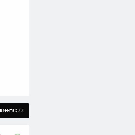
мментарий