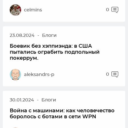
0
celmins
23.08.2024
-
Блоги
Боевик без хэппиэнда: в США
пытались ограбить подпольный
покеррум.
0
aleksandrs-p
30.01.2024
-
Блоги
Война с машинами: как человечество
боролось с ботами в сети WPN