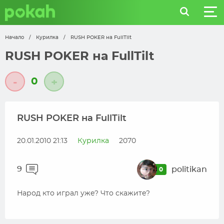
Начало
/
Курилка
/
RUSH POKER на FullTilt
RUSH POKER на FullTilt
0
-
+
RUSH POKER на FullTilt
20.01.2010 21:13
Курилка
2070
9
politikan
0
Народ кто играл уже? Что скажите?