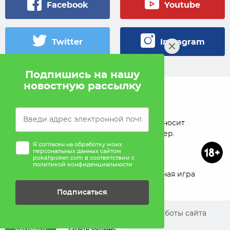
Facebook
Youtube
Twitter
Instagram
Подпишись на нашу
новостную рассылку
© 2005 — 2026 Pokahlv.com
Pokah не проводит игры на деньги. Сайт носит
исключительно информационный характер.
Я согласен на обработку моих
персональных данных сайтом
pokahpoker.com в соответствии с
политикой конфиденциальности
О проекте
Реклама
Ответственная игра
Подписаться
Помощь
Мы используем cookies для улучшения работы сайта
Согласен
Узнать больше