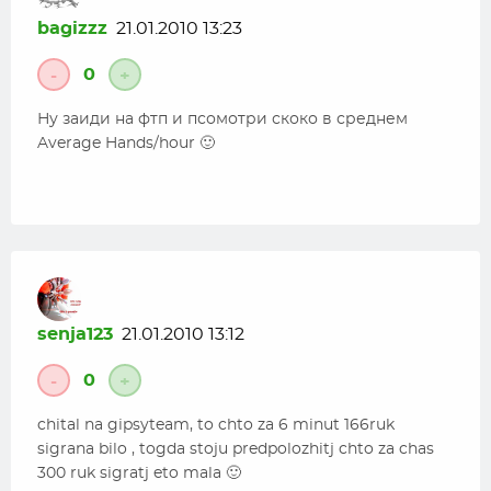
bagizzz
21.01.2010 13:23
0
-
+
Ну заиди на фтп и псомотри скоко в среднем
Average Hands/hour 🙂
senja123
21.01.2010 13:12
0
-
+
chital na gipsyteam, to chto za 6 minut 166ruk
sigrana bilo , togda stoju predpolozhitj chto za chas
300 ruk sigratj eto mala 🙂