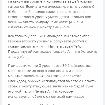
на каком вы уровне и количества вашей жизни/
патронов. Если эта магическая хрень на уровне 0-
10 больших блайндов (местная валюта) то ваш
герой первого уровня умеет делать только две
вещи — вязать бандану камикадзе (All-In) и
избегать стычек с монстрами (Fold).
Как только у вас 11-20 блайндов, вы становитесь
героем второго уровня и получаете доступ к
новым заклинаниям — Нагнать страх(Рэйз),
Продвинутый камикадзе (рерэйз All-In) и Устроить
засаду (Call).
При достижении 3 уровня, это 30 блайндов, вы
можете помимо всего еще делать и такие
мощные заклинания как Взять налог (стил
блайндов), обычно используется вместе с Нагнать
страх, и контратакующее заклинание Отдай сука
это мой налог (Reraise All-In), которое
используется обычно с повязкой камикадзе.