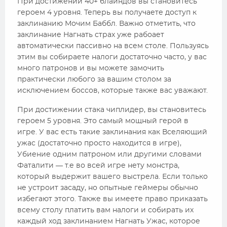
При достижении 40+ блайндов вы становитесь
героем 4 уровня. Теперь вы получаете доступ к
заклинанию Мочим Баббл. Важно отметить, что
заклинание Нагнать страх уже рабоает
автоматически пассивно на всем столе. Пользуясь
этим вы собираете налоги достаточно часто, у вас
много патронов и вы можете замочить
практически любого за вашим столом за
исключением боссов, которые также вас уважают.
При достижении стака чиплидер, вы становитесь
героем 5 уровня. Это самый мощный герой в
игре. У вас есть такие заклинания как Вселяющий
ужас (достаточно просто находится в игре),
Убиение одним патроном или другими словами
Фаталити — т.е во всей игре нету монстра,
который выдержит вашего выстрела. Если только
не устроит засаду, но опытные геймеры обычно
избегают этого. Также вы имеете право приказать
всему столу платить вам налоги и собирать их
каждый ход заклинанием Нагнать Ужас, которое