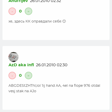
Anufrijev
26.01.2010 02:32
0
-
+
хе, здесь КК оправдали себя 🙂
AzD aka infl
26.01.2010 02:30
0
-
+
ABGDEStZHThI,lol 1ij hand AA, 4el na flope 976 otdal
vesj stak na AJo