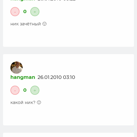
0
-
+
ник зачётный 🙂
hangman
26.01.2010 03:10
0
-
+
какой ник? 🙂