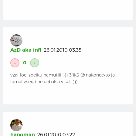
AzD aka infl
26.01.2010 03:35
0
-
+
vzal 1oe, sdelku namutili :))) 3.1k$ 🙂 nakonec-to ja
lomal vsex, i ne uebalsa v set :)))
hangman
26.01.2010 03:22