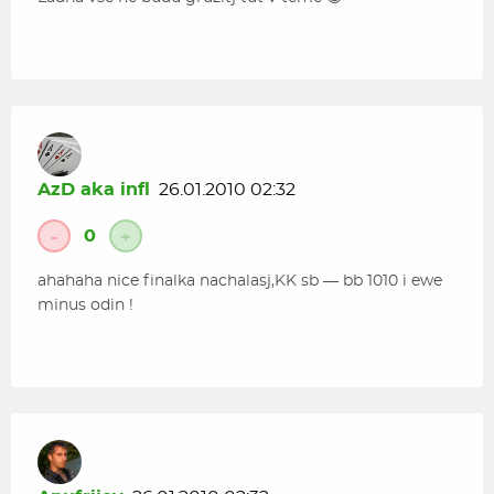
AzD aka infl
26.01.2010 02:32
0
-
+
ahahaha nice finalka nachalasj,KK sb — bb 1010 i ewe
minus odin !