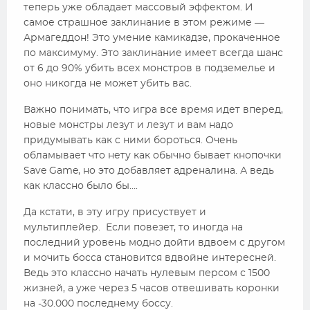
теперь уже обладает массовый эффектом. И
самое страшное заклинание в этом режиме —
Армагеддон! Это умение камикадзе, прокаченное
по максимуму. Это заклинание имеет всегда шанс
от 6 до 90% убить всех монстров в подземелье и
оно никогда не может убить вас.
Важно понимать, что игра все время идет вперед,
новые монстры лезут и лезут и вам надо
придумывать как с ними бороться. Очень
обламывает что нету как обычно бывает кнопочки
Save Game, но это добавляет адреналина. А ведь
как классно было бы….
Да кстати, в эту игру присуствует и
мультиплейер. Если повезет, то иногда на
последний уровень модно дойти вдвоем с другом
и мочить босса становится вдвойне интересней.
Ведь это классно начать нулевым персом с 1500
жизней, а уже через 5 часов отвешивать коронки
на -30.000 последнему боссу.