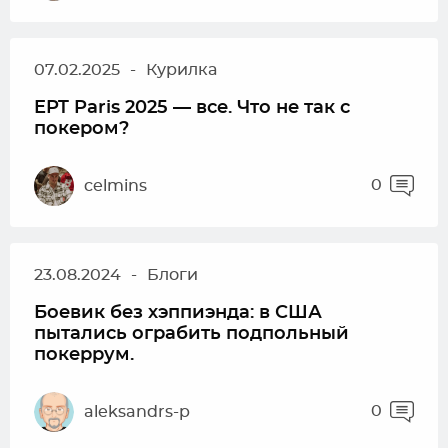
07.02.2025
-
Курилка
EPT Paris 2025 — все. Что не так с
покером?
0
celmins
23.08.2024
-
Блоги
Боевик без хэппиэнда: в США
пытались ограбить подпольный
покеррум.
0
aleksandrs-p