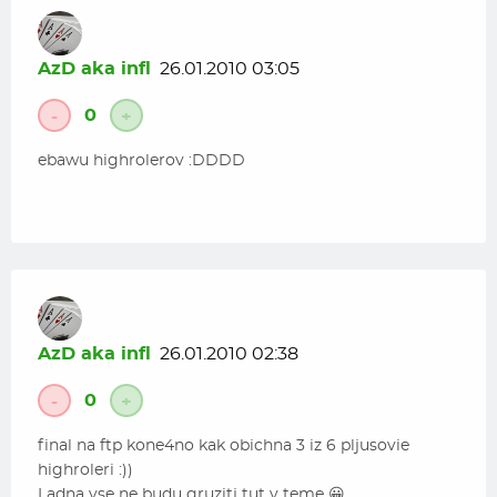
AzD aka infl
26.01.2010 03:05
0
-
+
ebawu highrolerov :DDDD
AzD aka infl
26.01.2010 02:38
0
-
+
final na ftp kone4no kak obichna 3 iz 6 pljusovie
highroleri :))
Ladna vse ne budu gruzitj tut v teme 😀