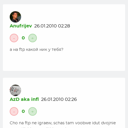
Anufrijev
26.01.2010 02:28
0
-
+
а на ftp какой ник у тебя?
AzD aka infl
26.01.2010 02:26
0
-
+
Cho na ftp ne igraew, schas tam voobwe idut dvojnie