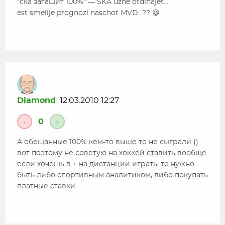
"ска затащит 100%" — SKA uzhe otdihajet….
est smelije prognozi naschot MVD…?? 😀
Diamond
12.03.2010 12:27
0
-
+
А обещанные 100% кем-то выше то не сыграли ))
вот поэтому не советую на хоккей ставить вообще.
если хочешь в + на дистанции играть, то нужно
быть либо спортивным аналитиком, либо покупать
платные ставки