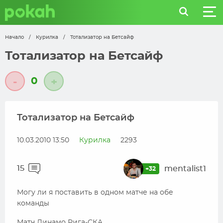
Начало
/
Курилка
/
Тотализатор на Бетсайф
Тотализатор на Бетсайф
0
-
+
Тотализатор на Бетсайф
10.03.2010 13:50
Курилка
2293
15
mentalist1
+32
Могу ли я поставить в одном матче на обе
команды
Матч Динамо Рига-СКА