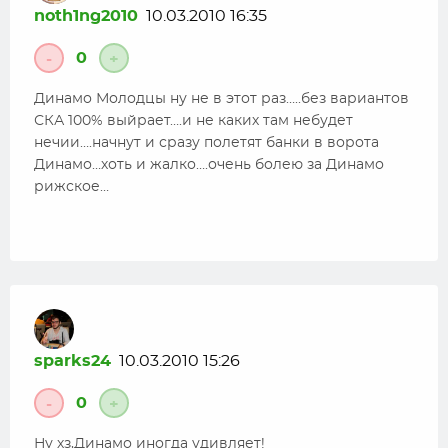
noth1ng2010
10.03.2010 16:35
0
-
+
Динамо Молодцы ну не в этот раз…..без вариантов
СКА 100% выйрает….и не каких там небудет
нечии….начнут и сразу полетят банки в ворота
Динамо…хоть и жалко….очень болею за Динамо
рижское…
sparks24
10.03.2010 15:26
0
-
+
Ну хз,Динамо иногда удивляет!