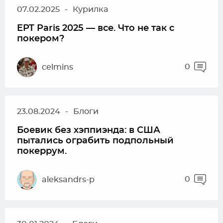
07.02.2025
-
Курилка
EPT Paris 2025 — все. Что не так с
покером?
0
celmins
23.08.2024
-
Блоги
Боевик без хэппиэнда: в США
пытались ограбить подпольный
покеррум.
0
aleksandrs-p