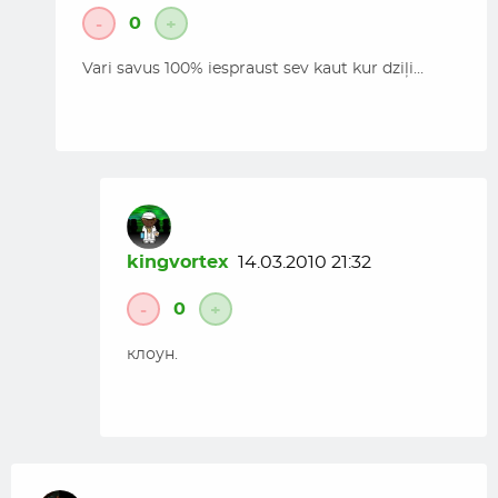
0
-
+
Vari savus 100% iespraust sev kaut kur dziļi…
kingvortex
14.03.2010 21:32
0
-
+
клоун.