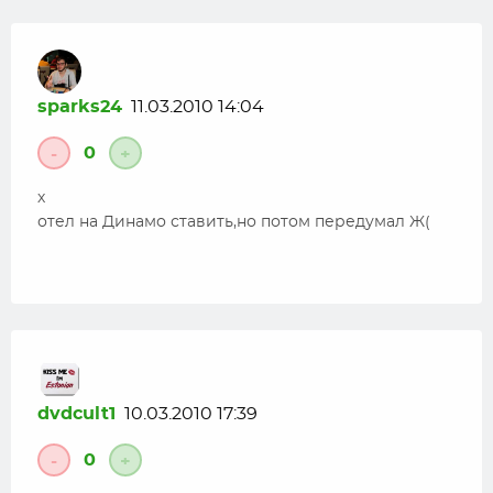
sparks24
11.03.2010 14:04
0
-
+
х
отел на Динамо ставить,но потом передумал Ж(
dvdcult1
10.03.2010 17:39
0
-
+