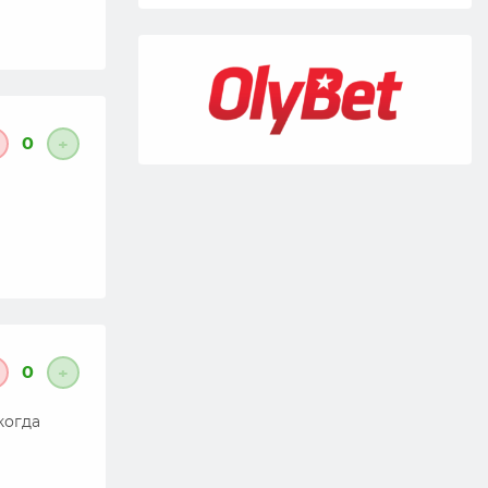
0
+
0
+
когда