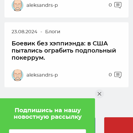
0
aleksandrs-p
23.08.2024
-
Блоги
Боевик без хэппиэнда: в США
пытались ограбить подпольный
покеррум.
0
aleksandrs-p
Мы в социальных сетях
Подпишись на нашу
новостную рассылку
Facebook