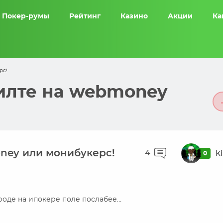
Покер-румы
Рейтинг
Казино
Акции
Ка
рс!
илте на webmoney
ney или монибукерс!
4
k
0
роде на ипокере поле послабее…