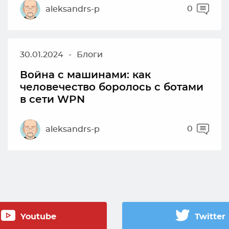
0
aleksandrs-p
30.01.2024
-
Блоги
Война с машинами: как
человечество боролось с ботами
в сети WPN
0
aleksandrs-p
Youtube
Twitter