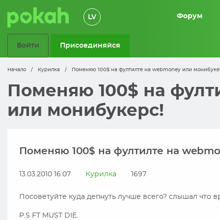
Форум
LV
Войти
Присоединяйся
Начало
/
Курилка
/
Поменяю 100$ на фултилте на webmoney или монибуке
Поменяю 100$ на фулт
или монибукерс!
Поменяю 100$ на фултилте на webmo
13.03.2010 16:07
Курилка
1697
Посоветуйте куда депнуть лучше всего? слышал что в
P.S FT MUST DIE.