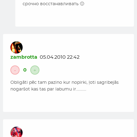
срочно восстанавливать 🙂
zambrotta
05.04.2010 22:42
0
-
+
Obligāti pēc tam pazino kur nopirki, ļoti sagribejās
nogaršot kas tas par labumu ir………..