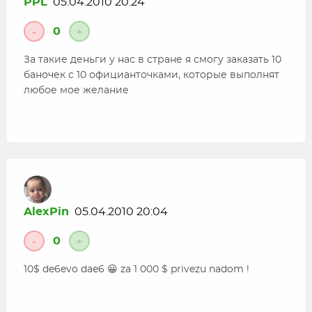
PPL
05.04.2010 20:24
0
-
+
За такие деньги у нас в стране я смогу заказать 10
баночек с 10 официанточками, которые выполнят
любое мое желание
AlexPin
05.04.2010 20:04
0
-
+
10$ de6evo dae6 😀 za 1 000 $ privezu nadom !