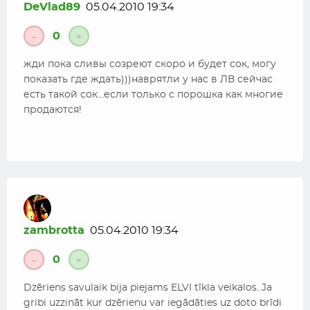
DeVlad89
05.04.2010 19:34
0
-
+
жди пока сливы созреют скоро и будет сок, могу
показать где ждать)))наврятли у нас в ЛВ сейчас
есть такой сок…если только с порошка как многие
продаются!
zambrotta
05.04.2010 19:34
0
-
+
Dzēriens savulaik bija piejams ELVI tīkla veikalos. Ja
gribi uzzināt kur dzērienu var iegādāties uz doto brīdi