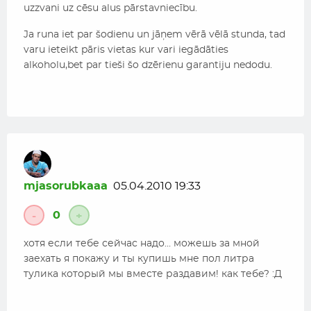
uzzvani uz cēsu alus pārstavniecību.
Ja runa iet par šodienu un jāņem vērā vēlā stunda, tad
varu ieteikt pāris vietas kur vari iegādāties
alkoholu,bet par tieši šo dzērienu garantiju nedodu.
mjasorubkaaa
05.04.2010 19:33
0
-
+
хотя если тебе сейчас надо… можешь за мной
заехать я покажу и ты купишь мне пол литра
тулика который мы вместе раздавим! как тебе? :Д