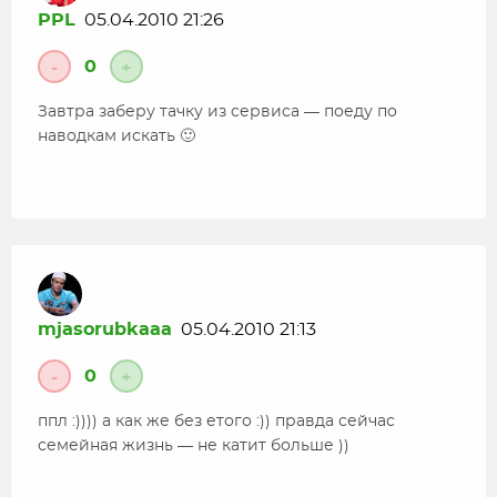
PPL
05.04.2010 21:26
0
-
+
Завтра заберу тачку из сервиса — поеду по
наводкам искать 🙂
mjasorubkaaa
05.04.2010 21:13
0
-
+
ппл :)))) а как же без етого :)) правда сейчас
семейная жизнь — не катит больше ))