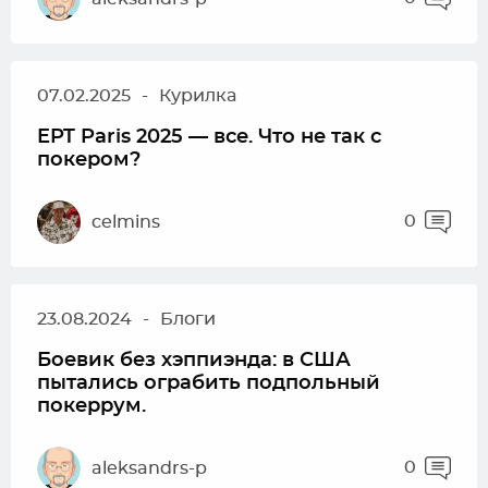
07.02.2025
-
Курилка
EPT Paris 2025 — все. Что не так с
покером?
0
celmins
23.08.2024
-
Блоги
Боевик без хэппиэнда: в США
пытались ограбить подпольный
покеррум.
0
aleksandrs-p