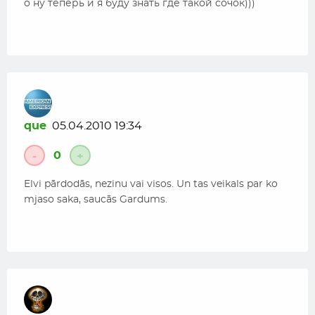
о ну теперь и я буду знать где такой сочок)))
que
05.04.2010 19:34
0
-
+
Elvi pārdodās, nezinu vai visos. Un tas veikals par ko
mjaso saka, saucās Gardums.