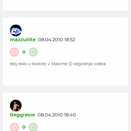
mazzuliite
08.04.2010 18:52
0
-
+
estj ewo v Ikwkile, v Maxime 🙂 segodnja videla.
Reggresor
08.04.2010 18:40
0
-
+