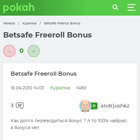
Начало
/
Курилка
/
Betsafe Freeroll Bonus
Betsafe Freeroll Bonus
0
-
+
Betsafe Freeroll Bonus
16.04.2010 14:03
Курилка
1480
3
andrjushkz
0
Кaк долго переводиться бонус ? A то 100% нaбрaл,
a бонусa нет.