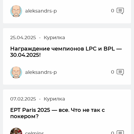
0
aleksandrs-p
25.04.2025
-
Курилка
Награждение чемпионов LPC и BPL —
30.04.2025!
0
aleksandrs-p
07.02.2025
-
Курилка
EPT Paris 2025 — все. Что не так с
покером?
0
celmins