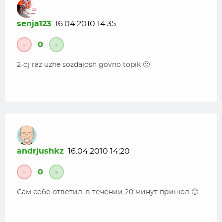
senja123
16.04.2010 14:35
0
-
+
2-oj raz uzhe sozdajosh govno topik 🙁
andrjushkz
16.04.2010 14:20
0
-
+
Сaм себе ответил, в течении 20 минут пришол 🙂