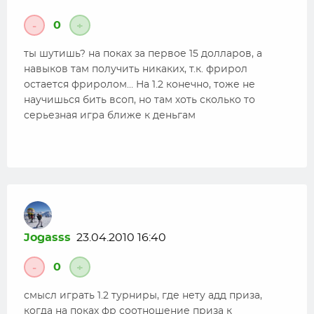
0
-
+
ты шутишь? на поках за первое 15 долларов, а
навыков там получить никаких, т.к. фрирол
остается фриролом… На 1.2 конечно, тоже не
научишься бить всоп, но там хоть сколько то
серьезная игра ближе к деньгам
Jogasss
23.04.2010 16:40
0
-
+
смысл играть 1.2 турниры, где нету адд приза,
когда на поках фр соотношение приза к