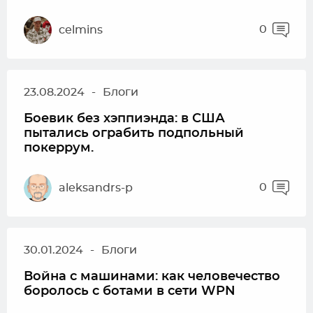
0
celmins
23.08.2024
-
Блоги
Боевик без хэппиэнда: в США
пытались ограбить подпольный
покеррум.
0
aleksandrs-p
30.01.2024
-
Блоги
Война с машинами: как человечество
боролось с ботами в сети WPN