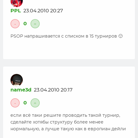
PPL
23.04.2010 20:27
0
-
+
PSOP напрашивается с списком в 15 турниров 🙂
name3d
23.04.2010 20:17
0
-
+
если всё таки решите проводить такой турнир,
сделайте хотябы структуру более менее
нормальную, а лучше такую как в европиан дейли