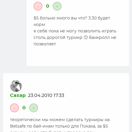
0
-
+
$5 больно много вы что? 3.30 будет
норм
я себе пока не могу позволить играть
столь дорогой турнир 🙂 банкролл не
позволяет
Caxap
23.04.2010 17:33
0
-
+
теоретически мы можем сделать турниры на
Betsafe по бай-инам только для Покаха, за $5