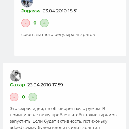
Jogasss
23.04.2010 18:51
0
-
+
совет знатного регуляра апаратов
Caxap
23.04.2010 17:59
0
-
+
Это сырая идея, не обговоренная с румом. В
принципе не вижу проблем чтобы такие турниры
запустить. Если будет активность, потихоньку
added сумму будем вводить или гарантид.