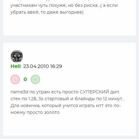
участникам чуть похуже, но без риска…( а если
убрать авей, то даже выгоднее)
Heli
23.04.2010 16:29
0
-
+
name3d по утрам есть просто СУПЕРСКИЙ дип
стек по 1.2$, 3к стартовый и блайнды по 12 минут…
Для новичка, который учится играть мтт это по-
моему просто золото