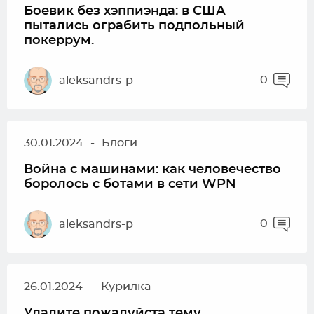
Боевик без хэппиэнда: в США
пытались ограбить подпольный
покеррум.
0
aleksandrs-p
30.01.2024
-
Блоги
Война с машинами: как человечество
боролось с ботами в сети WPN
0
aleksandrs-p
26.01.2024
-
Курилка
Удалите пожалуйста тему