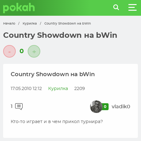
Начало
/
Курилка
/
Country Showdown на bWin
Country Showdown на bWin
0
-
+
Country Showdown на bWin
17.05.2010 12:12
Курилка
2209
1
vladik0
0
Кто-то играет и в чем прикол турнира?