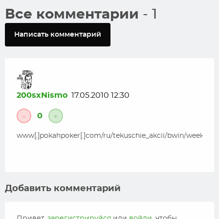
Все комментарии
- 1
Написать комментарий
200sxNismo
17.05.2010 12:30
0
-
+
www[.]pokahpoker[.]com/ru/tekuschie_akcii/bwin/weekly
Добавить комментарий
Привет,
зарегистрируйся
или
войди
, чтобы