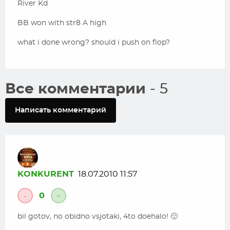
River Kd
BB won with str8 A high
what i done wrong? should i push on flop?
Все комментарии
- 5
Написать комментарий
KONKURENT
18.07.2010 11:57
0
-
+
bil gotov, no obidno vsjotaki, 4to doehalo! 🙁