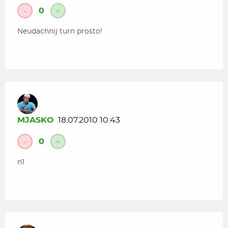
0
-
+
Neudachnij turn prosto!
MJASKO
18.07.2010 10:43
0
-
+
n1