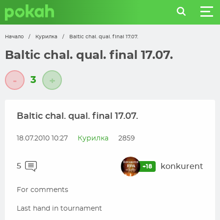
Начало
/
Курилка
/
Baltic chal. qual. final 17.07.
Baltic chal. qual. final 17.07.
3
-
+
Baltic chal. qual. final 17.07.
18.07.2010 10:27
Курилка
2859
5
konkurent
+18
For comments
Last hand in tournament