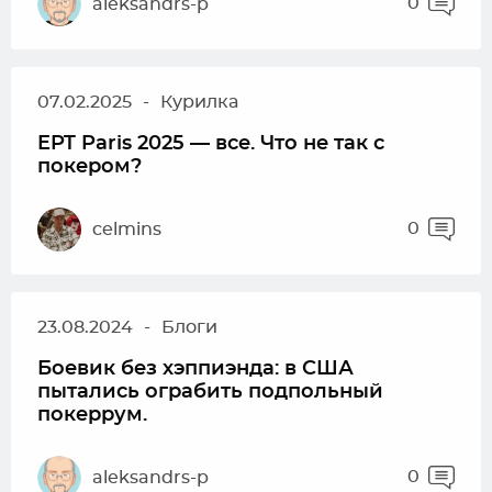
0
aleksandrs-p
07.02.2025
-
Курилка
EPT Paris 2025 — все. Что не так с
покером?
0
celmins
23.08.2024
-
Блоги
Боевик без хэппиэнда: в США
пытались ограбить подпольный
покеррум.
0
aleksandrs-p