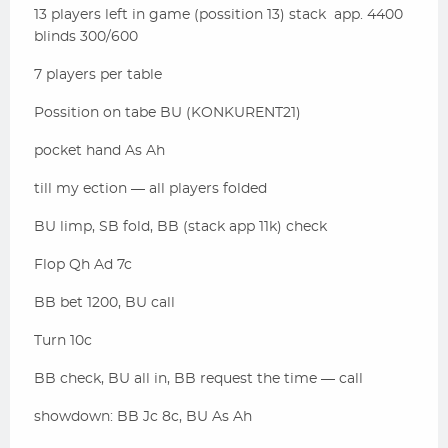
13 players left in game (possition 13) stack app. 4400
blinds 300/600
7 players per table
Possition on tabe BU (KONKURENT21)
pocket hand As Ah
till my ection — all players folded
BU limp, SB fold, BB (stack app 11k) check
Flop Qh Ad 7c
BB bet 1200, BU call
Turn 10c
BB check, BU all in, BB request the time — call
showdown: BB Jc 8c, BU As Ah