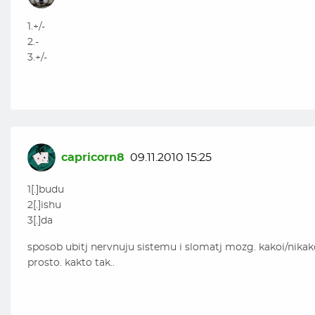
1.+/-
2.-
3.+/-
capricorn8
09.11.2010 15:25
1[.]budu
2[.]ishu
3[.]da
sposob ubitj nervnuju sistemu i slomatj mozg. kakoi/nikak
prosto. kakto tak..