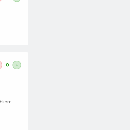
0
+
ishkom