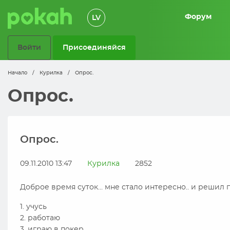
Форум
LV
Войти
Присоединяйся
Начало
/
Курилка
/
Опрос.
Опрос.
Опрос.
09.11.2010 13:47
Курилка
2852
Доброе время суток… мне стало интересно.. и решил
1. учусь
2. работаю
3. играю в покер