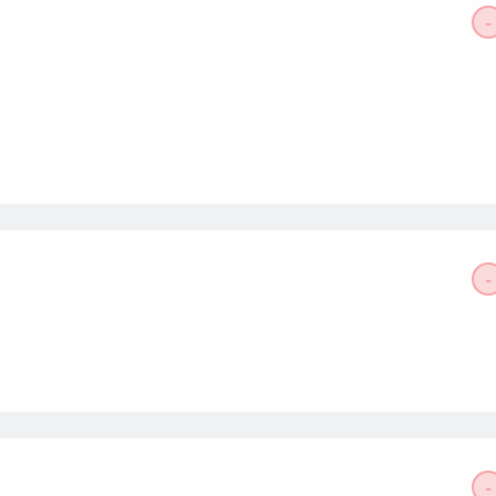
-
-
-