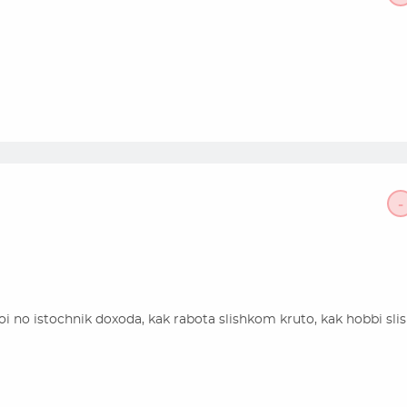
-
oi no istochnik doxoda, kak rabota slishkom kruto, kak hobbi sl