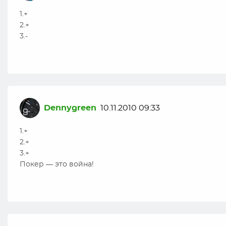
1.+
2.+
3.-
Dennygreen
10.11.2010 09:33
1.+
2.+
3.+
Покер — это война!