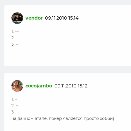
vendor
09.11.2010 15:14
1. —
2. +
3. +
cocojambo
09.11.2010 15:12
1. +
2. +
3. +
на данном этапе, покер является просто хобби)