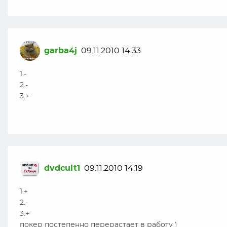
garba4j
09.11.2010 14:33
1.-
2.-
3.+
dvdcult1
09.11.2010 14:19
1.+
2.-
3.+
покер постепенно перерастает в работу )