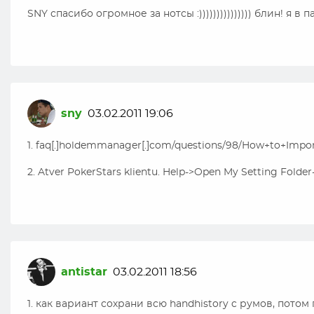
SNY спасибо огромное за нотсы :))))))))))))))) блин! я 
sny
03.02.2011 19:06
1. faq[.]holdemmanager[.]com/questions/98/How+to+Impor
2. Atver PokerStars klientu. Help->Open My Setting Folder->
antistar
03.02.2011 18:56
1. как вариант сохрани всю handhistory c румов, пото