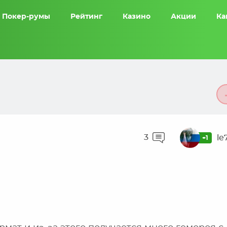
Покер-румы
Рейтинг
Казино
Акции
Ка
3
le
+1