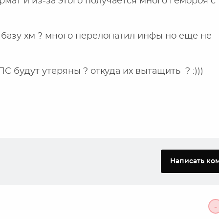
рмат и из-за этого получается много гемороя с
 базу хм ? много перелопатил инфы но ещё не
С будут утеряны ? откуда их вытащить ? :)))
Написать ко
-