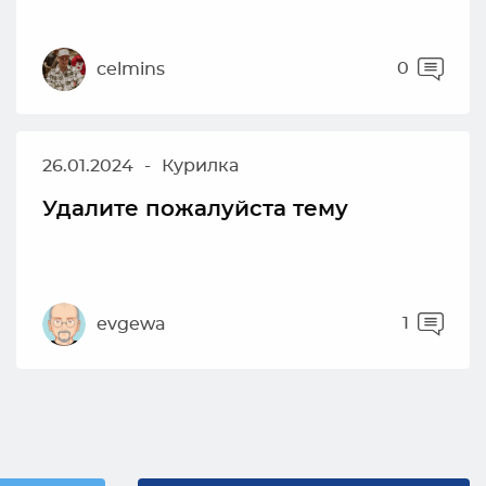
0
celmins
26.01.2024
-
Курилка
Удалите пожалуйста тему
1
evgewa