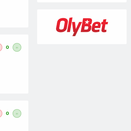
0
+
0
+