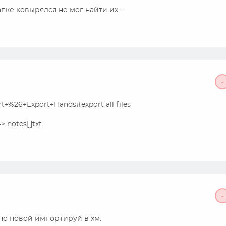
в папке ковырялся не мог найти их…
-
t+%26+Export+Hands#export all files
 notes[.]txt
-
м по новой импортируй в хм.