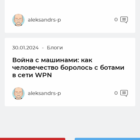
0
aleksandrs-p
30.01.2024
-
Блоги
Война с машинами: как
человечество боролось с ботами
в сети WPN
0
aleksandrs-p