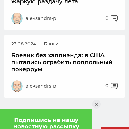
жаркую раздачу лета
0
aleksandrs-p
23.08.2024
-
Блоги
Боевик без хэппиэнда: в США
пытались ограбить подпольный
покеррум.
0
aleksandrs-p
Мы в социальных сетях
Подпишись на нашу
новостную рассылку