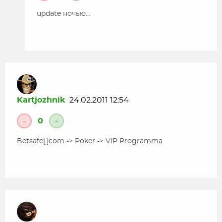
update ночью…
Kartjozhnik
24.02.2011 12:54
0
-
+
Betsafe[.]com -> Poker -> VIP Programma