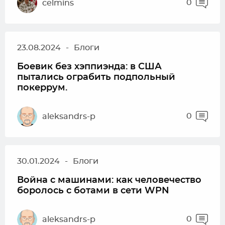
0
celmins
23.08.2024
-
Блоги
Боевик без хэппиэнда: в США
пытались ограбить подпольный
покеррум.
0
aleksandrs-p
30.01.2024
-
Блоги
Война с машинами: как человечество
боролось с ботами в сети WPN
0
aleksandrs-p