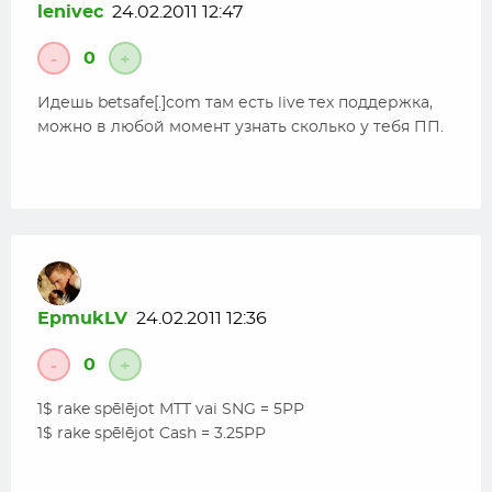
lenivec
24.02.2011 12:47
0
-
+
Идешь betsafe[.]com там есть live тех поддержка,
можно в любой момент узнать сколько у тебя ПП.
EpmukLV
24.02.2011 12:36
0
-
+
1$ rake spēlējot MTT vai SNG = 5PP
1$ rake spēlējot Cash = 3.25PP