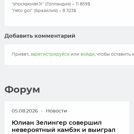
“shockpowerJr” (Голландия) – 11 859$
“neto gol” (Бразилия) – 8 323$
Добавить комментарий
Привет,
зарегистрируйся
или
войди
, чтобы оставить
Форум
05.08.2026
-
Новости
Юлиан Зелингер совершил
невероятный камбэк и выиграл