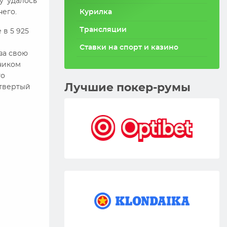
у удалось
него.
Курилка
Трансляции
 в 5 925
Ставки на спорт и казино
 за свою
 ником
то
Лучшие покер-румы
етвертый