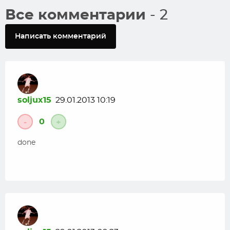
Все комментарии
- 2
Написать комментарий
soljux15
29.01.2013 10:19
0
-
+
done