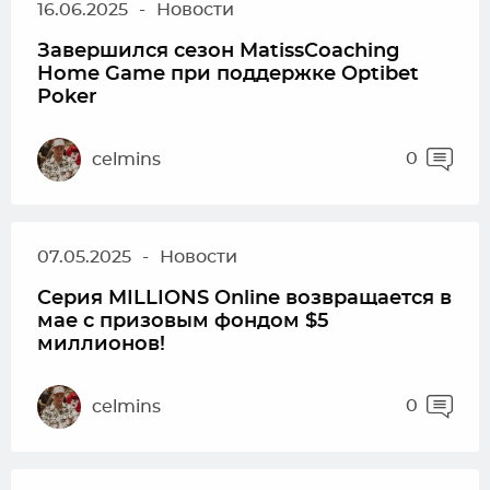
16.06.2025
-
Новости
Завершился сезон MatissCoaching
Home Game при поддержке Optibet
Poker
0
celmins
07.05.2025
-
Новости
Серия MILLIONS Online возвращается в
мае с призовым фондом $5
миллионов!
0
celmins