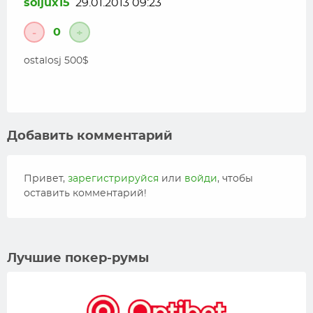
soljux15
29.01.2013 09:23
0
-
+
ostalosj 500$
Добавить комментарий
Привет,
зарегистрируйся
или
войди
, чтобы
оставить комментарий!
Лучшие покер-румы