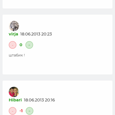
virja
18.06.2013 20:23
0
-
+
штабик !
Hibari
18.06.2013 20:16
-1
-
+