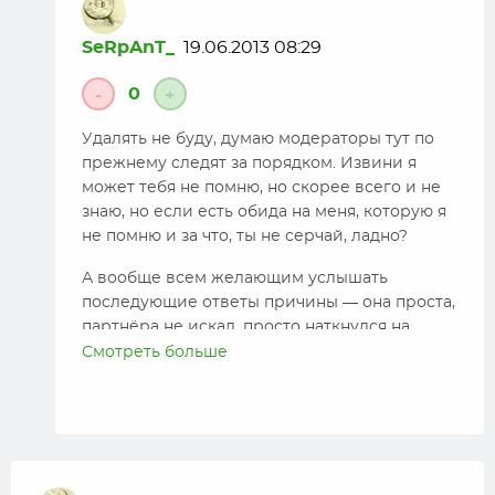
SeRpAnT_
19.06.2013 08:29
0
-
+
Удалять не буду, думаю модераторы тут по
прежнему следят за порядком. Извини я
может тебя не помню, но скорее всего и не
знаю, но если есть обида на меня, которую я
не помню и за что, ты не серчай, ладно?
А вообще всем желающим услышать
последующие ответы причины — она проста,
партнёра не искал, просто наткнулся на
рекламу в соц. сети, решил заглянуть, авось
Смотреть больше
повезёт найти толкового человечка, который
лишним никогда не будет.
Прошу без лишних, детских выкриков,
зависти и прочей ереси, спасибо.