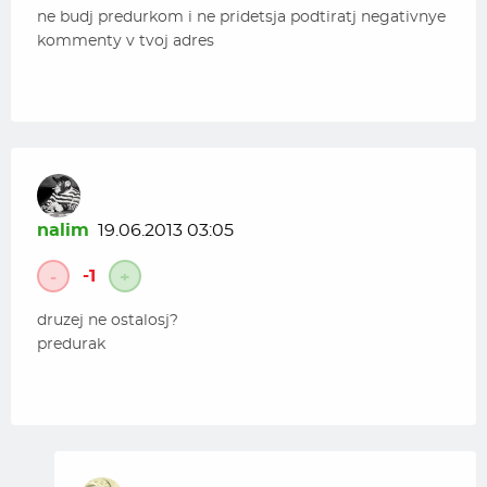
ne budj predurkom i ne pridetsja podtiratj negativnye
kommenty v tvoj adres
nalim
19.06.2013 03:05
-1
-
+
druzej ne ostalosj?
predurak