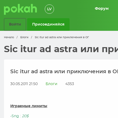
Форум
LV
Войти
Присоединяйся
Начало
/
Блоги
/
Sic itur ad astra или приключения в ОГ
Sic itur ad astra или 
Sic itur ad astra или приключения в О
30.05.2011 21:50
Блоги
4353
Играемые лимиты
:
-Sng :
20$