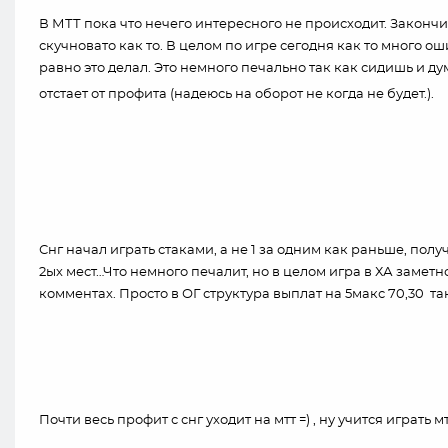
В МТТ пока что нечего интересного не происходит. Закончил
скучновато как то. В целом по игре сегодня как то много ош
равно это делал. Это немного печально так как сидишь и ду
отстает от профита (надеюсь на оборот не когда не будет.).
Снг начал играть стаками, а не 1 за одним как раньше, полу
2ых мест…Что немного печалит, но в целом игра в ХА заметн
комментах. Просто в ОГ структура выплат на 5макс 70,30 та
Почти весь профит с снг уходит на мтт =) , ну учится играть 