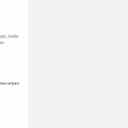
хал, либо
но
там играл.