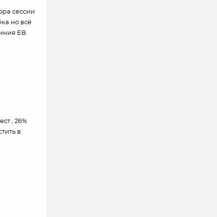
бора сессии
бка но всё
линия ЕВ
ест , 26%
стить в