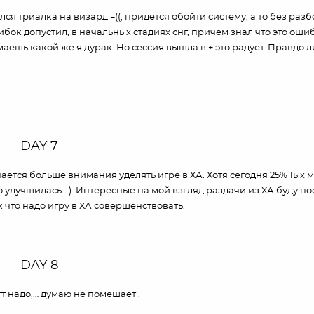
ся триалка на визард =((, придется обойти систему, а то без раз
ибок допустил, в начальных стадиях снг, причем знал что это оши
маешь какой же я дурак. Но сессия вышла в + это радует. Правдо 
DAY 7
чается больше внимания уделять игре в ХА. Хотя сегодня 25% 1ых м
о улучшилась =). Интересные на мой взгляд раздачи из ХА буду по
к что надо игру в ХА совершенствовать.
DAY 8
мтт надо,… думаю не помешает .