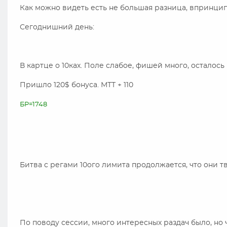
Как можно видеть есть не большая разница, впринци
Сегоднишний день:
В картце о 10ках. Поле слабое, фишей много, осталось н
Пришло 120$ бонуса. МТТ + 110
БР=1748
Битва с регами 10ого лимита продолжается, что они тв
По поводу сессии, много интересных раздач было, но 