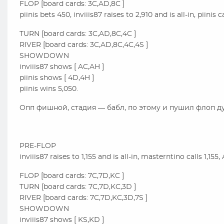
FLOP [board cards: 3C,AD,8C ]
piinis bets 450, inviiis87 raises to 2,910 and is all-in, piinis ca
TURN [board cards: 3C,AD,8C,4C ]
RIVER [board cards: 3C,AD,8C,4C,4S ]
SHOWDOWN
inviiis87 shows [ AC,AH ]
piinis shows [ 4D,4H ]
piinis wins 5,050.
Опп фишной, стадия — бабл, по этому и пушил флоп дум
PRE-FLOP
inviiis87 raises to 1,155 and is all-in, masterntino calls 1,155,
FLOP [board cards: 7C,7D,KC ]
TURN [board cards: 7C,7D,KC,3D ]
RIVER [board cards: 7C,7D,KC,3D,7S ]
SHOWDOWN
inviiis87 shows [ KS,KD ]