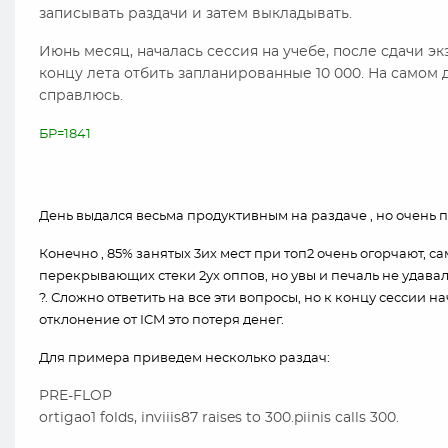
записывать раздачи и затем выкладывать.
Июнь месяц, началась сессия на учебе, после сдачи э
концу лета отбить запланированные 10 000. На самом д
справлюсь.
БР=1841
День выдался весьма продуктивным на раздаче , но очень п
Конечно , 85% занятых 3их мест при топ2 очень огорчают, с
перекрывающих стеки 2ух оппов, но увы и печаль не удавалос
?. Сложно ответить на все эти вопросы, но к концу сессии на
отклонение от ICM это потеря денег.
Для примера приведем несколько раздач:
PRE-FLOP
ortigao1 folds, inviiis87 raises to 300.piinis calls 300.