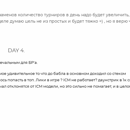
кзаменов количество турниров в день надо будет увеличить,
еле думаю цель не из простых и будет тяжко =) , но я верю 
DAY 4.
ечальным для БР’а.
амое удивительное то что до бабла в основном доходил со стеком
ь попасть в топ. Лики в игре ? ICM не работает? даунстрик в 1к с
чал отклонятся от ICM модели, но это сильно не помагает, и в цел