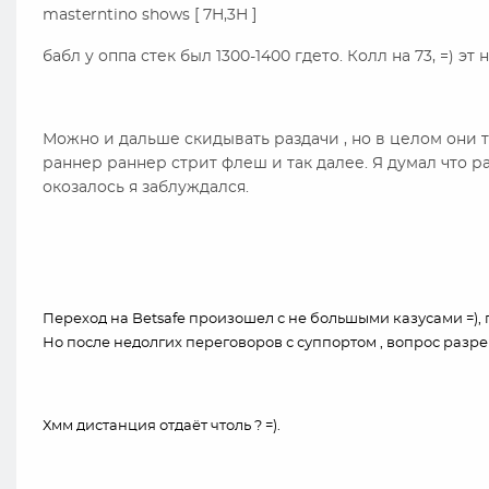
masterntino shows [ 7H,3H ]
бабл у оппа стек был 1300-1400 гдето. Колл на 73, =) эт
Можно и дальше скидывать раздачи , но в целом они т
раннер раннер стрит флеш и так далее. Я думал что раз
окозалось я заблуждался.
Переход на Betsafe произошел с не большыми казусами =), п
Но после недолгих переговоров с суппортом , вопрос разр
Хмм дистанция отдаёт чтоль ? =).