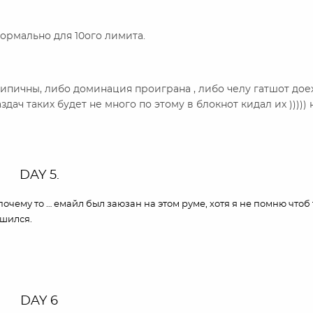
 нормально для 10ого лимита.
ипичны, либо доминация проиграна , либо челу гатшот дое
дач таких будет не много по этому в блокнот кидал их ))))) 
DAY 5.
очему то … емайл был заюзан на этом руме, хотя я не помню чтоб 
ешился.
DAY 6