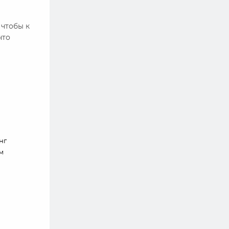
 чтобы к
что
нг
ом