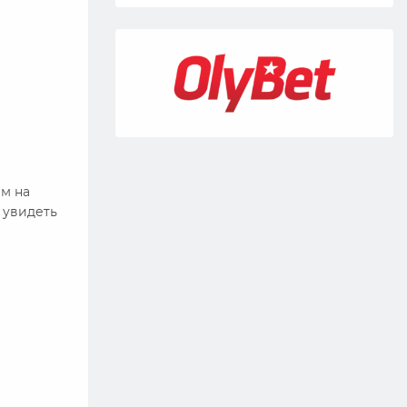
им на
о увидеть