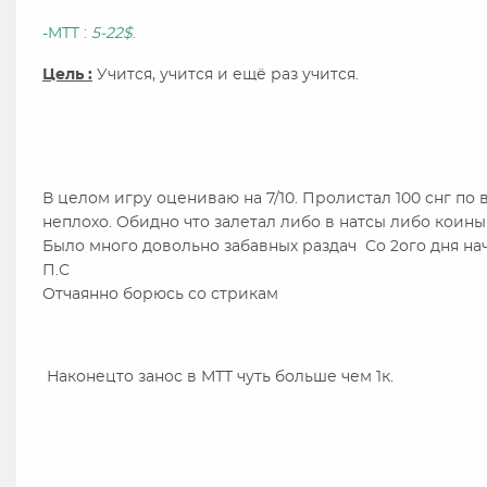
-MTT :
5-22$
.
Цель :
Учится, учится и ещё раз учится.
Day 
В целом игру оцениваю на 7/10. Пролистал 100 снг по
неплохо. Обидно что залетал либо в натсы либо коины
Было много довольно забавных раздач Со 2ого дня нач
П.С
Отчаянно борюсь со стрикам
Наконецто занос в МТТ чуть больше чем 1к.