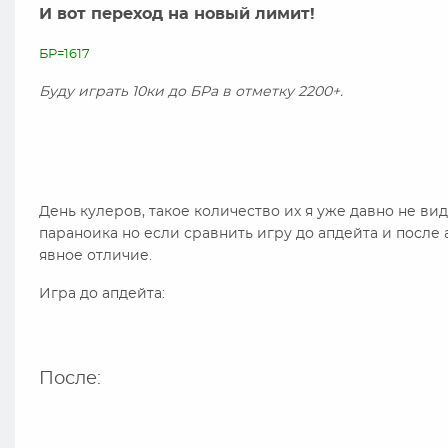
И вот переход на новый лимит!
БР=1617
Б
уду играть 10ки до БРа в отметку 2200+.
День кулеров, такое количество их я уже давно не вид
параноика но если сравнить игру до апдейта и после а
явное отличие.
Игра до апдейта:
После: