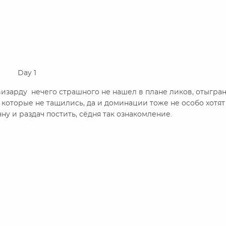
1
 визарду нечего страшного не нашел в плане ликов, отыгра
 которые не тащились, да и доминации тоже не особо хотят
ну и раздач постить, сёдня так ознакомление.