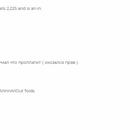
lls 2,225 and is all-in.
ал что проплатит ( окозался прав ).
 AllInnAllOut folds.