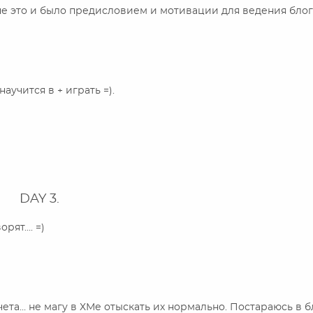
пе это и было предисловием и мотивации для ведения блог
аучится в + играть =).
DAY 3.
орят…. =)
чета… не магу в ХМе отыскать их нормально. Постараюсь в 