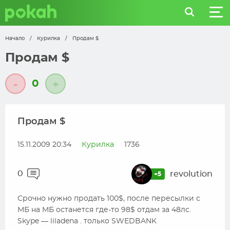
Начало
/
Курилка
/
Продам $
Продам $
0
-
+
Продам $
15.11.2009 20:34
Курилка
1736
0
revolution
+5
Срочно нужно продать 100$, после пересылки с
МБ на МБ останется где-то 98$ отдам за 48лс.
Skype — liladena . только SWEDBANK