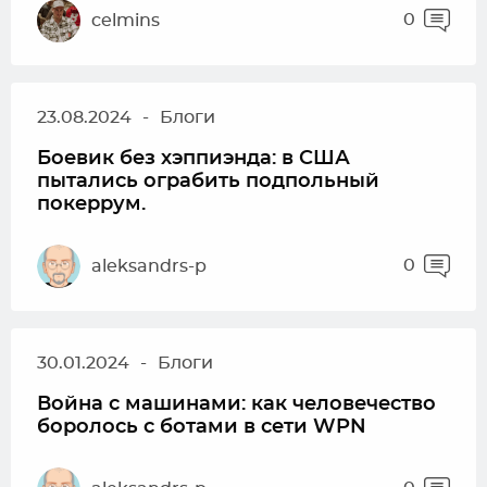
0
celmins
23.08.2024
-
Блоги
Боевик без хэппиэнда: в США
пытались ограбить подпольный
покеррум.
0
aleksandrs-p
30.01.2024
-
Блоги
Война с машинами: как человечество
боролось с ботами в сети WPN