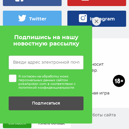
Twitter
Instagram
Подпишись на нашу
новостную рассылку
© 2005 — 2026 Pokahlv.com
Pokah не проводит игры на деньги. Сайт носит
исключительно информационный характер.
Я согласен на обработку моих
персональных данных сайтом
pokahpoker.com в соответствии с
политикой конфиденциальности
О проекте
Реклама
Ответственная игра
Подписаться
Помощь
Мы используем cookies для улучшения работы сайта
Согласен
Узнать больше