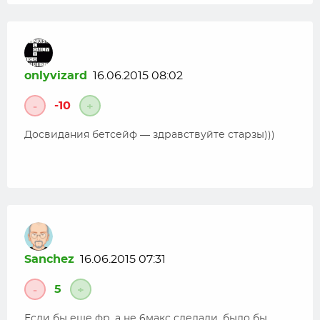
onlyvizard
16.06.2015 08:02
-10
-
+
Досвидания бетсейф — здравствуйте старзы)))
Sanchez
16.06.2015 07:31
5
-
+
Если бы еще фр, а не 6макс сделали, было бы