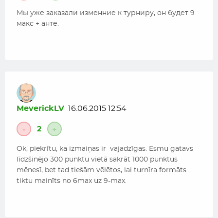
Мы уже заказали изменние к турниру, он будет 9
макс + анте.
MeverickLV
16.06.2015 12:54
2
-
+
Ok, piekrītu, ka izmaiņas ir vajadzīgas. Esmu gatavs
līdzšinējo 300 punktu vietā sakrāt 1000 punktus
mēnesī, bet tad tiešām vēlētos, lai turnīra formāts
tiktu mainīts no 6max uz 9-max.