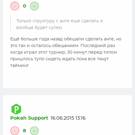
0
-
+
Только структуру с анте еще сделать и
вообще будет супер.
Ещё больше года назад обещали сделать анте, но
это так и осталось обещанием. Последний раз
когда играл этот турнир, 30 минут перед топом
пришлось тупо сидеть ждать пока все тянут
тайминг.
Pokah Support
16.06.2015 13:16
8
-
+