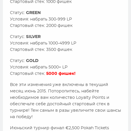
Стартовый стек: 1000 фишек
Статус:
GREEN
Условия: набрать 300-999 LP
Стартовый стек: 2000 фишек
Статус:
SILVER
Условия: набрать 1000-4999 LP
Стартовый стек: 3500 фишек
Статус:
GOLD
Условия: набрать 5000+ LP
Стартовый стек:
5000 фи
ше
к!
Все эти изменения уже включены в текущий
месяц июнь 2015. Поторопитесь, набейте
необходимое вам количество Loyalty Points и
обеспечьте себе достойный стартовый стек в
турнире! Тем самым в разы увеличите свои шансы
на победу!
Июньский турнир финал €2,500 Pokah Tickets