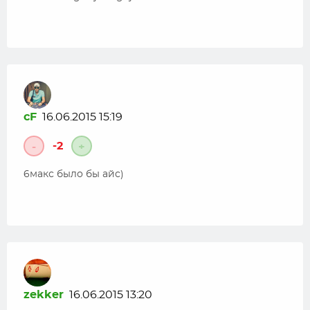
cF
16.06.2015 15:19
-2
-
+
6макс было бы айс)
zekker
16.06.2015 13:20